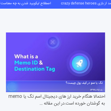
ازی crazy defense heroes
اصطلاح لیکویید شدن به چه معناس
تگ یا ممو در کیف پول چیست؟
1399/09/08
احتمالا هنگام خرید ارز های دیجیتال اسم تگ یا memo
به گوشتان خورده است.در این مقاله …