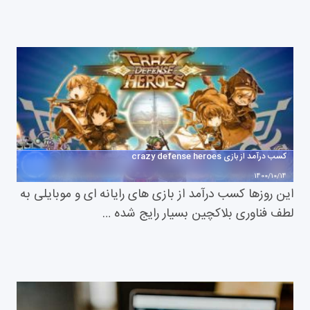
کسب درآمد از بازی crazy defense heroes
1400/10/14
این روزها کسب درآمد از بازی های رایانه ای و موبایلی به
لطف فناوری بلاکچین بسیار رایج شده …