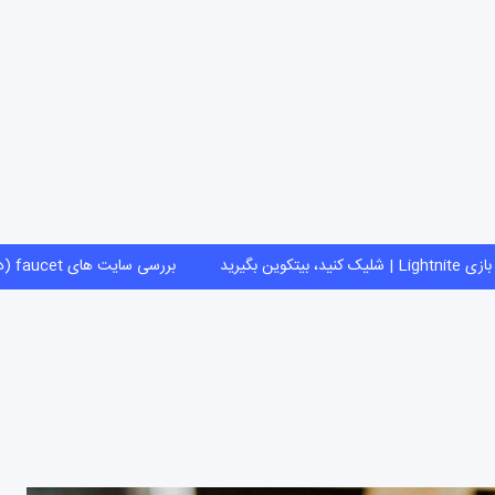
بازی Lightnite | شلیک کنید، بیتکوین بگیرید
بررسی سایت های faucet (دریافت ارز دیجیت