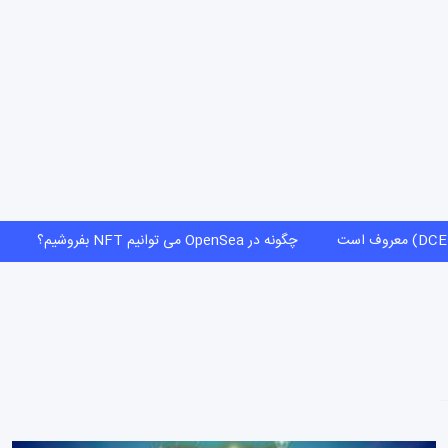
DC) معروف است
چگونه در OpenSea می توانیم NFT بفروشیم؟