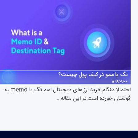
تگ یا ممو در کیف پول چیست؟
1399/09/08
احتمالا هنگام خرید ارز های دیجیتال اسم تگ یا memo به
گوشتان خورده است.در این مقاله …