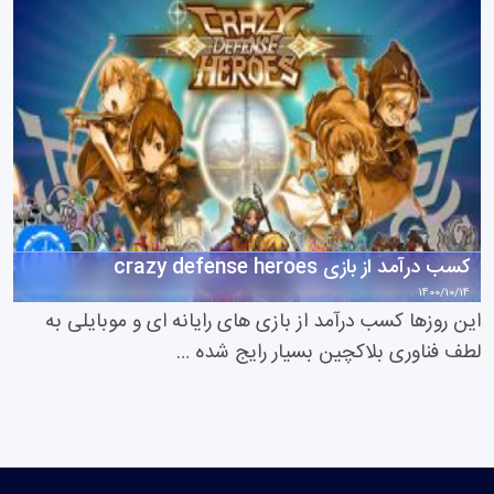
کسب درآمد از بازی crazy defense heroes
1400/10/14
این روزها کسب درآمد از بازی های رایانه ای و موبایلی به
لطف فناوری بلاکچین بسیار رایج شده …