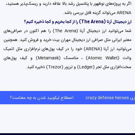
اگر به پروژه‌های نوظهور با پتانسیل رشد بالا علاقه دارید و ریسک‌پذیر هستید،
ARENA می‌تواند گزینه قابل بررسی باشد.
ارز دیجیتال آرنا
(The Arena)
را از کجا بخریم و کجا ذخیره کنیم؟
شما می‌توانید ارز دیجیتال آرنا (The Arena) را هم اکنون در صرافی‌های
معتبر ایرانی مثل
صرافی ارز دیجیتال مهران بیت
خرید و فروش کنید. همچنین
می‌توانید ارز آرنا (ARENA) خود را در کیف پول‌های نرم‌افزاری مثل اتمیک
والت (Atomic Wallet) ،
متامسک (Metamask)
و
کیف پول‌
های
سخت‌افزاری مثل لجر (Ledger) و ترزور (Trezor) ذخیره کنید.
crazy defe
اصطلاح لیکویید شدن به چه معناست؟