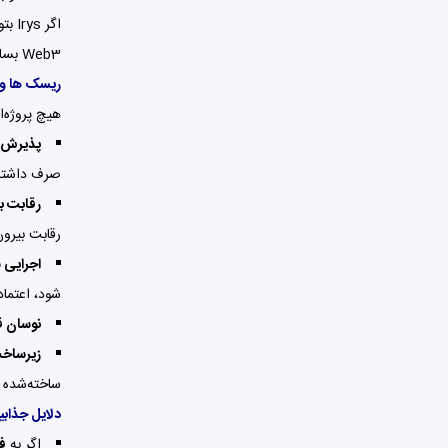
اگر 
Web3 بسازد: زیرساختی که داده را جدی می‌گیرد، نه فقط تراکنش.
ریسک ها و 
هیچ پروژه‌ای بدون ر
پذیرش و
صرف داشتن
رقابت با
رقابت بیرون
اجرایی 
شود، اعتماد
نوسان ق
زیرساخت
ساخته‌شده 
دلایل جذابیت s
اگر به
فن