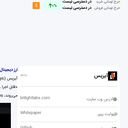
در دسترسی نیست
نرخ تومانی خرید
$
0%
در دسترسی نیست
نرخ تومانی فروش
ارز دیجیتال آیریس
آیریس
IRYS
می‌روند، Irys تلاش می‌کند بستری فراهم کند که داده — هر نوع داده‌ای — بتواند با منطق درونی بلاک‌چین ترکیب شود و اپلیکیشن‌هایی نو بسازد.
bitlightlabs.com
آدرس وب سایت:
Whitepaper
وایت پیپر:
Github