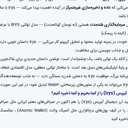
 می‌کنی که
داده و ذخیره‌سازی غیرمتمرکز
در آینده
 باشد.
ل
سرمایه‌گذاری بلندمدت
هستی (نه نو
(البته با ریسک).
 و جذاب بنویسی برای مخاطبت.
ش از آنکه یک توکن باشد، یک چشم‌انداز است: نوشتن داستان جدیدی برای بلاک‌چین، د
 و پایهٔ اپلیکیشن‌های نسل بعد است. با ساختار توکنی منطقی، مدل اقتصادی شفاف 
اما مثل هر پرتابه بزرگ، موفقیت Irys به «عملی شدن» بستگی دارد — به
ل آیریس
(Irys)
را از کجا بخریم و کجا ذخیره کنیم؟
آیریس (Irys) را هم اکنون در صرافی‌های معتبر ایرانی مثل
صرافی
متامسک (amask