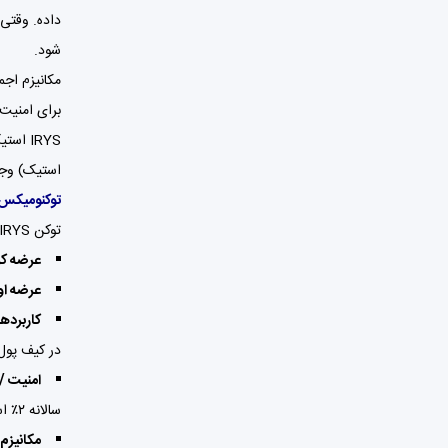
داده. وقتی 
شود.
مکانیزم اجماع 
IRYS ا
استیک) وجود
توکنومیکس rys
توکن IRYS هسته اقتصادی کل این شبکه است — سوختی که عملیات ذخیره، اجرا و امنیت را ممکن می‌کند.
عرضه کل (Supply
عرضه او
کاربردها
در کیف پول
امنیت /
سالانه ۲٪ است و هر چهار سال نصف می‌شود.
مکانیزم نزولی