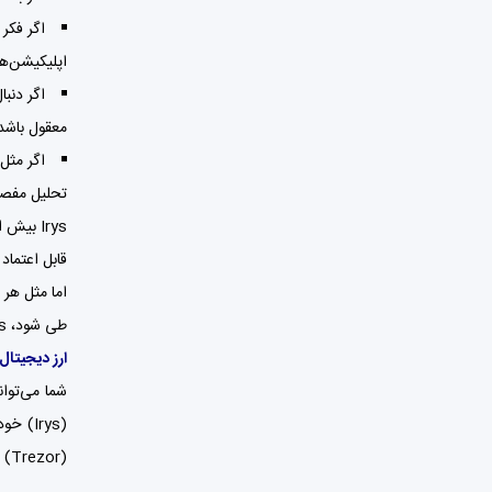
اگر فکر
اپلیکیشن‌ها
اگر دنبا
معقول باشد 
تحلیل مفصل
Irys بی
قابل اعتماد
طی شود، Irys می‌تواند به یکی از ستون‌های زیرساختی Web3 تبدیل شود؛ در غیر این صورت، صرفاً یک ایده جاه‌طلبانه باقی خواهد ماند.
ارز دیجیتا
شما می‌توانید ارز دیجیتال 
(Irys) خود را در کیف پول‌های نرم‌افزاری مثل اتمیک والت (Atomic Wallet) ،
(Trezor) ذخیره کنید.