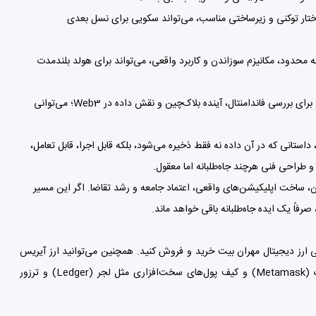
 اهمیت پیدا می‌کند — Irys با ساختار توکنی و زیرساختی مناسب، می‌تواند سکویی برای نسل بعدی
سان کوتاه‌مدت) — مدل توکنی IRYS با عرضه محدود، مکانیزم سوزاندن و کاربرد واقعی، می‌تواند برای هولد بلندمدت
اگر مثل خودت در زمینه تولید محتوا و تحلیل کریپتو کار می‌کنی — Irys داستان خوبی دارد برای بررسی فاندامنتال، آینده بلاک‌چین و نقش داده در Web3؛ می‌توانی
استانی که در آن داده نه فقط ذخیره می‌شود، بلکه قابل اجرا، قابل تعامل،
و طراحی فنی هرچند جاه‌طلبانه اما معقول.
 جذب توسعه‌دهندگان، ساخت اپلیکیشن‌های واقعی، اعتماد جامعه و رشد تقاضا. اگر این مسیر
 ارز دیجیتال مهران بیت
خرید و فروش کنید. همچنین می‌توانید ارز آیریس
Met)
و
کیف پول‌
های سخت‌افزاری مثل لجر (Ledger) و ترزور