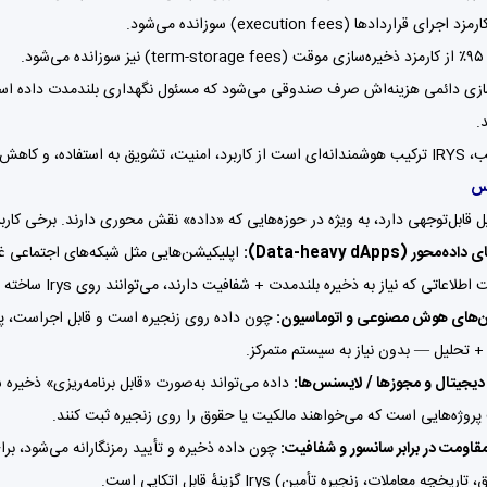
‌شود.
ازی دائمی هزینه‌اش صرف صندوقی می‌شود که مسئول نگهداری بلندمدت داده است
.
 — یعنی طراحی کاملاً بلندمدت.
کس
ه‌محور (Data-heavy dApps):
اپلیکیشن‌هایی مثل شبکه‌های اجتماعی غیر
اطلاعاتی که نیاز به ذخیره بلندمدت + شفافیت دارند، می‌توانند روی Irys ساخته شوند.
ن‌های هوش مصنوعی و اتوماسیون:
+ تحلیل — بدون نیاز به سیستم متمرکز.
دیجیتال و مجوزها / لایسنس‌ها:
داده می‌تواند به‌صورت «قابل برنامه‌ریزی» ذخیر
روژه‌هایی است که می‌خواهند مالکیت یا حقوق را روی زنجیره ثبت کنند.
مقاومت در برابر سانسور و شفافیت:
چون داده ذخیره و تأیید رمزنگارانه می‌شود، برا
خچه معاملات، زنجیره تأمین) Irys گزینهٔ قابل اتکایی است.