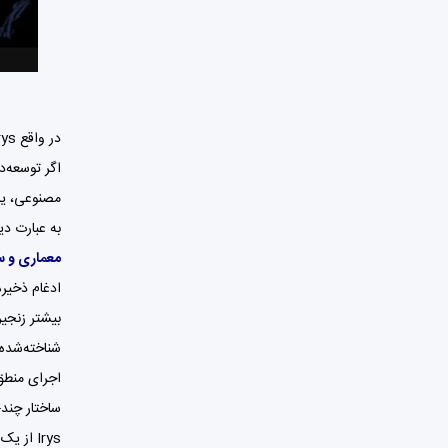
اگر توسعه‌د
مصنوعی، یا سیستم‌
به عبارت دیگر: Irys می‌خواهد داده را از حالت «بار استاتیک» به «عنصر زنده 
معماری و س
ادغام ذخیره
شناخته‌شده
اجرای منطق
ساختار چند-دفترچه 