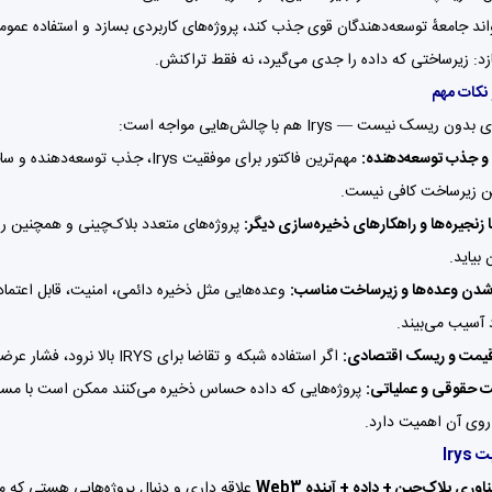
Irys بتواند جامعهٔ توسعه‌دهندگان قوی جذب کند، پروژه‌های کاربردی بسازد و استفاده 
نکات مهم
یسک نیست — Irys هم با چالش‌هایی مواجه است:
 جذب توسعه‌دهنده:
 زیرساخت کافی نیست.
 زنجیره‌ها و راهکارهای ذخیره‌سازی دیگر:
 بیاید.
شدن وعده‌ها و زیرساخت مناسب:
وعده‌هایی مثل ذخیره دائمی، امنیت، قابل اعتماد ب
 آسیب می‌بیند.
یمت و ریسک اقتصادی:
اگر استفاده شبکه و تقاضا برای IRYS بالا نرود، فشار عرضه و انتظار سرمایه‌گذار می‌تواند به زیان منجر شود — مثل هر توکن دیگری.
 حقوقی و عملیاتی:
روی آن اهمیت دارد.
Iry
اوری بلاک‌چین + داده + آینده Web3
علاقه داری و دنبال پروژه‌هایی هستی که متفاوت‌اند — Irys می‌تواند