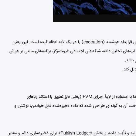
در واقع Irys خود را «datachain» می‌نامد: زنجیره‌ای که ذخیره‌سازی داده (storage) و اجرای قرارداد هوشمند (execution) را در یک لایه ادغام کرده است. این یعنی
 اپ‌های تحلیل داده، شبکه‌های اجتماعی غیرمتمرکز، برنامه‌های مبتنی بر هوش
بیشتر زنجیره‌ها یا بلاک‌چین‌ها داده را ذخیره می‌کنند یا اجرا — نه هر دو به شکلی بهینه. Irys اما با استفاده از لایهٔ اجرای EVM (یعنی قابل‌تطبیق با استانداردهای
خت آن به گونه‌ای طراحی شده که داده ذخیره‌شده قابل خواندن، نوشتن و
Irys از یک معماری چند-دفترچه‌ای استفاده می‌کند: بخش «Submit Ledger» برای ورودی اولیه و تأیید داده، و بخش «Publish Ledger» برای ذخیره‌سازی دائم و معتبر