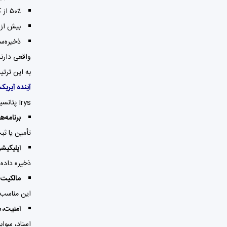
۵۰٪ از کارمزد اجرای قراردادها (execution fees) سوزانده می‌شود.
بیش از ۹۵٪ از کارمزد ذخیره‌سازی موقت (term-storage fees) نیز سوزانده می
ذخیره‌س
واقعی دارند
به این ترتیب، IRYS ترکیب هوشمندانه‌ای است از کاربرد، امنیت، تشویق به استفاده، و کاهش عرضه
آینده آیری
Irys پتانسیل قابل‌توجهی دارد، به ویژه در حوزه‌هایی که «داده» نقش محوری دارند. برخی کاربردها:
برنامه‌های داد
تأمین یا ثبت 
اپلیکیش
ذخیره داده 
مالکیت 
این مناسب پ
امنیت، 
اسناد، سوابق، تاری