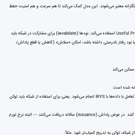
 رمزنگارانه معتبر می‌شوند. این مدل کمک می‌کند تا هم سرعت و هم امنیت حفظ
برای امنیت و پایداری، Irys از یک مکانیزم ترکیبی به نام Useful Proof of Work / Stake (uPoW/S) استفاده می‌کند: نودها (validate‌ها) برای مشارکت در شبکه باید
 یا نود رفتار نادرستی داشته باشد، امکان «سلاِش» (کاهش یا قطع پاداش/
هرگونه آپلود داده (موقت یا دائم)، اجرای قرارداد هوشمند، عملیات در IrysVM و تعامل با داده‌ها با IRYS انجام می‌شود. یعنی برای استفاده از شبکه باید توکن
نودهایی که می‌خواهند به عنوان validate عمل کنند باید IRYS استیک کنند. در عوض پاداش (issuance) سالانه دریافت می‌کنند — البته نرخ تورم