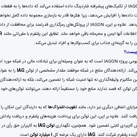
معماری IAGON از تکنیک‌های پیشرفته شاردینگ داده استفاده می‌کند که داده‌ها را به
یت داده‌ها را افزایش می‌دهد، زیرا هکرها قادر به بازسازی مجموعه داده کامل نخواهن
افزایش می‌دهد. علاوه بر این، IAGON از پروتکل‌های رمزگذاری قدرتمند ب
طلاعات آنها ایمن و محرمانه باقی خواهد ماند. تطابق این پلتفرم با مقرراتی مانند
R
 را به گزینه‌ای جذاب برای کسب‌وکارها و افراد تبدیل می‌کند.
توکن بومی پروژه IAGON است که به عنوان وسیله‌ای برای تبادلات مالی در 
‌کند. ارائه‌دهندگان منابع در شبکه موظفند مقدار مشخصی از توکن
IAG
را به عنوا
ن مکانیزم وثیقه‌گذاری نه تنها امنیت شبکه را تضمین می‌کند، بلکه به ارائه‌دهندگ
ان توکن که قصد ندارند منابع خود را مستقیماً ارائه دهند، می‌توانند توکن‌های خود ر
زایای اضافی دیگری نیز دارد، مانند
تقویت اشتراک‌ها
که به دارندگان این امکان ر
فت کنند. علاوه بر این، این توکن برای پرداخت هزینه‌های پلتفرم و دریافت پادا
ش کاربردی ثابتی تضمین شود. همچنین، نگهداری
توکن IAG
به کاربران حق رأی در ح
ینده پلتفرم شرکت کنند.
IAG
دارای یک عرضه کل
1 میلیارد توکن
است.