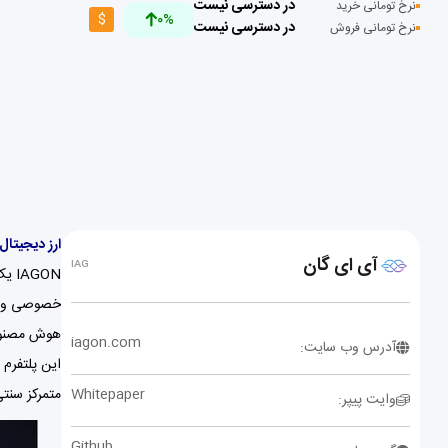
در دسترسی نیست
نرخ تومانی خرید
$
0%
در دسترسی نیست
نرخ تومانی فروش
ارز دیجیتال آی ا
آی ای گان
IAG
خصوصی و امن
iagon.com
آدرس وب سایت:
این پلتفرم 
Whitepaper
متمرکز سنت
وایت پیپر:
Github