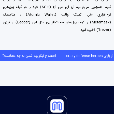
کنید. همچنین می‌توانید ارز ای سی اچ (ACH) خود را در کیف پول‌های
نرم‌افزاری مثل اتمیک والت (Atomic Wallet) ،
متامسک
(Metamask)
و
کیف پول‌
های سخت‌افزاری مثل لجر (Ledger) و ترزور
(Trezor) ذخیره کنید.
crazy defense heroe
اصطلاح لیکویید شدن به چه معناست؟