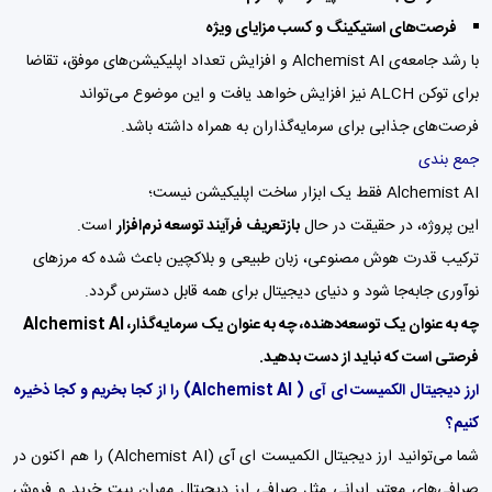
فرصت‌های استیکینگ و کسب مزایای ویژه
با رشد جامعه‌ی Alchemist AI و افزایش تعداد اپلیکیشن‌های موفق، تقاضا
برای توکن ALCH نیز افزایش خواهد یافت و این موضوع می‌تواند
فرصت‌های جذابی برای سرمایه‌گذاران به همراه داشته باشد.
جمع بندی
Alchemist AI فقط یک ابزار ساخت اپلیکیشن نیست؛
این پروژه، در حقیقت در حال
بازتعریف فرآیند توسعه نرم‌افزار
است.
ترکیب قدرت هوش مصنوعی، زبان طبیعی و بلاکچین باعث شده که مرزهای
نوآوری جابه‌جا شود و دنیای دیجیتال برای همه قابل دسترس گردد.
چه به عنوان یک توسعه‌دهنده، چه به عنوان یک سرمایه‌گذار، Alchemist AI
فرصتی است که نباید از دست بدهید.
ارز دیجیتال الکمیست ای آی
( Alchemist AI)
را از کجا بخریم و کجا ذخیره
کنیم؟
شما می‌توانید ارز دیجیتال الکمیست ای آی (Alchemist AI) را هم اکنون در
صرافی‌های معتبر ایرانی مثل
صرافی ارز دیجیتال مهران بیت
خرید و فروش