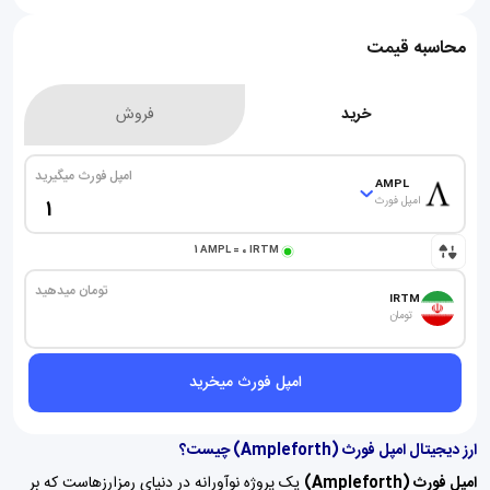
محاسبه قیمت
خرید
فروش
امپل فورث میگیرید
AMPL
امپل فورث
1
AMPL
=
0
IRTM
تومان میدهید
IRTM
تومان
امپل فورث میخرید
ارز دیجیتال امپل فورث (Ampleforth) چیست؟
امپل فورث (Ampleforth)
یک پروژه نوآورانه در دنیای رمزارزهاست که بر