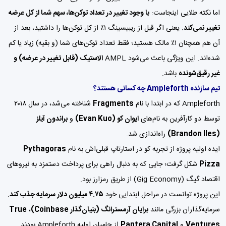
اما نکته طلایی اینجاست:
با وجود تغییر در تعداد توکن‌ها، سهم شما از کل عرضه
تغییر نمی‌کند.
یعنی اگر قبل از ریبیسینگ ۱٪ از کل توکن‌ها را داشتید، بعد از
آن هم همچنان ۱٪ مالک هستید؛ فقط تعداد توکن‌های شما (و بقیه) زیاد یا کم
شده‌اند. این ویژگی باعث می‌شود AMPL
الاستیک (قابل تغییر در عرضه) و
غیر رقیق‌شونده
باشد.
تیم سازنده Ampleforth چه کسانی هستند؟
Ampleforth که در ابتدا با نام
Fragments
شناخته می‌شد، در سال ۲۰۱۸
توسط دو کارآفرین به نام‌های
ایوان کو (Evan Kuo)
و
براندون آیلز
(Brandon Iles)
راه‌اندازی شد.
ایده اولیه پروژه از تجربه کو در استارتاپ قبلی‌اش به نام
Pythagoras
Pizza
شکل گرفت؛ جایی که به دنبال راهی برای پرداخت دستمزد به نیروهای
اقتصاد گیگ (Gig Economy) از طریق رمزارز بود.
این پروژه توانست در مراحل ابتدایی خود
۴.۷۵ میلیون دلار سرمایه جذب کند
.
سرمایه‌گذاران بزرگی مانند
برایان آرمسترانگ (بنیان‌گذار Coinbase)
،
True
Ventures
و
Pantera Capital
از حامیان اولیه Ampleforth بودند.