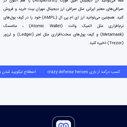
شما می‌توانید ارز دیجیتال امپل فورث (Ampleforth) را هم اکنون در
صرافی‌های معتبر ایرانی مثل
صرافی ارز دیجیتال مهران بیت
خرید و فروش
کنید. همچنین می‌توانید ارز ای ام پی ال (AMPL) خود را در کیف پول‌های
نرم‌افزاری مثل اتمیک والت (Atomic Wallet) ،
متامسک
(Metamask)
و
کیف پول‌
های سخت‌افزاری مثل لجر (Ledger) و ترزور
(Trezor) ذخیره کنید.
کسب درآمد از بازی crazy defense heroes
اصطلاح لیکویید شدن