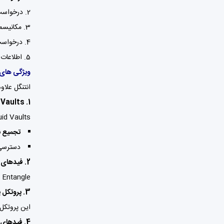
درخواست
مکانیسم اجماع Entangle 
درخواست
اطلاعات 
ویژگی های 
انتنگل علاوه
1. Liquid Vaults
Liquid Vaults به ارائه‌دهندگان نقدینگی کمک می‌کند تا دارایی‌های دارای بازده خود
تجمیع ن
دسترسی 
2. فیدهای قیمتی سفارشی
Entangle با ارائه
3. پروتکل پیام‌رسانی Photon
این پروتکل
4. فیدهای داده جهانی