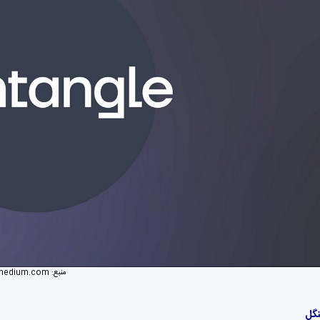
منبع:
medium.com
نگل