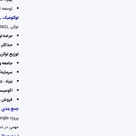
توسعه ا
توکنومیک NGL
توکن NGL توکن بومی Entangle است که برای
عرضه او
حداکثر 
توزیع توکن‌
جامعه و
سرمایه‌گ
بنیاد
: 15%
اکوسیس
فروش ع
جمع بندی
پروژه Entangle با تمرکز بر
مهمی در تس