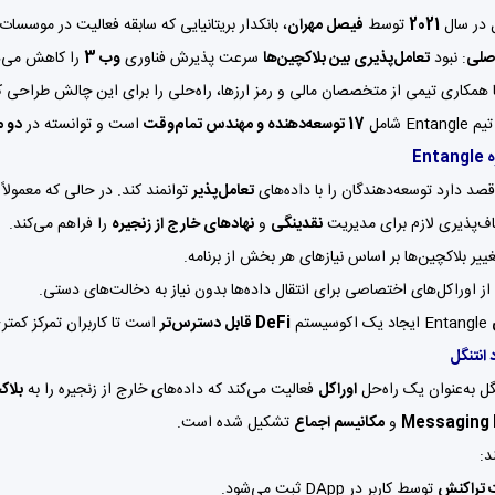
ل در سال
2021
توسط
فیصل مهران
، بانکدار بریتانیایی که سابقه فعالیت در موسسات
صلی
: نبود
تعامل‌پذیری بین بلاکچین‌ها
سرعت پذیرش فناوری
وب 3
را کاهش می‌د
ا همکاری تیمی از متخصصان مالی و رمز ارزها، راه‌حلی را برای این چالش طراحی ک
Enta شامل
17 توسعه‌دهنده و مهندس تمام‌وقت
است و توانسته در
دو م
En
تعامل‌پذیر
اف‌پذیری لازم برای مدیریت
نقدینگی‌
و
نهادهای خارج از زنجیره
را فراهم می‌کند.
ییر بلاکچین‌ها بر اساس نیازهای هر بخش از برنامه.
از اوراکل‌های اختصاصی برای انتقال داده‌ها بدون نیاز به دخالت‌های دستی.
Entangle ایجاد یک اکوسیستم
DeFi قابل دسترس‌تر
است تا کاربران تمرکز کمتر
 انتنگل
گل به‌عنوان یک راه‌حل
اوراکل
فعالیت می‌کند که داده‌های خارج از زنجیره را به
بلاک
Messaging 
و
مکانیسم اجماع
تشکیل شده است.
د:
 تراکنش
توسط کاربر در DApp ثبت می‌شود.