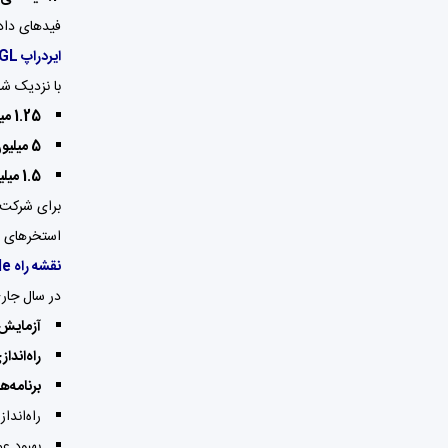
فیدهای داده جهانی Entangle به توسعه‌دهندگان
ایردراپ NGL
با نزدیک ش
1.25 میلیون توکن
5 میلیون توکن
1.5 میلیون توکن
برای شرکت 
استخرهای ن
نقشه راه Entangle در سال 2024
در سال جاری، Entangle تمرکز خود را بر توسعه و بهینه‌سازی پروت
آزمایش 
راه‌اندا
برنامه‌ه
راه‌اندا
بهبود عم