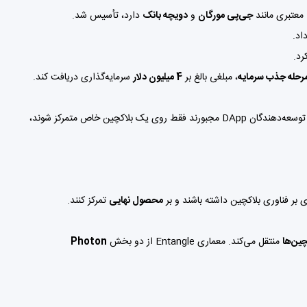
 معتبری مانند
جی‌پی مورگان
و
دویچه بانک
دارد، تأسیس شد.
اد.
رد.
رحله جذب سرمایه
، مبلغی بالغ بر
4 میلیون دلار
سرمایه‌گذاری دریافت کند.
توانمند کند. در حالی که معمولاً توسعه‌دهندگان DApp مجبورند فقط روی یک بلاکچین خاص متمرکز شوند،
ی بر فناوری بلاکچین داشته باشند و بر
محصول نهایی
تمرکز کنند.
چین‌ها
منتقل می‌کند. معماری Entangle از دو بخش
Photon