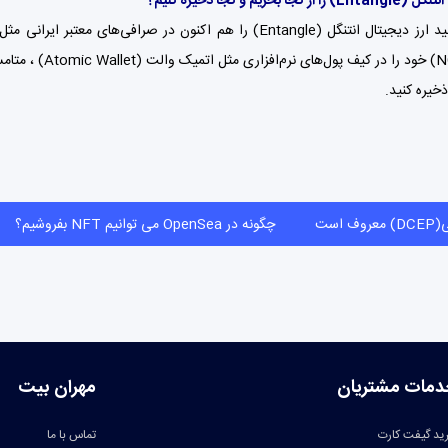
 انتنگل
(Entangle)
را از کجا بخریم و کجا ذخیره کنیم؟
نتنگل (Entangle) را هم اکنون در صرافی‌های معتبر ایرانی مثل
متامسک (
ی پی(DCEP) معروف است
چگونه در OpenSea می توانیم NFT بفروشیم؟
دمات مشتریان
مهران بیت
ید گیفت کارت
تماس با ما