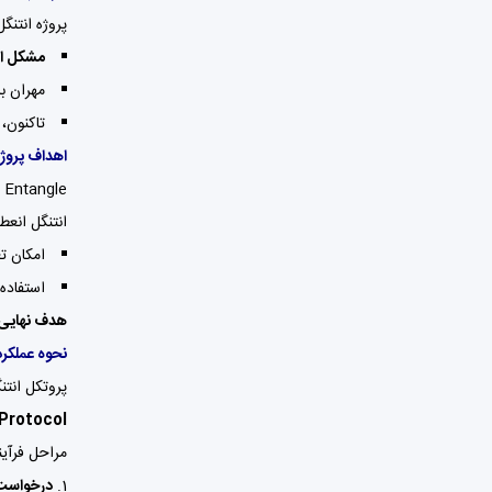
پروژه انتنگ
مشکل ا
مهران ب
تاکنون، تیم ngle
اهداف پروژه tangle
Entangle قصد دارد توسعه‌دهندگان را با داده‌های
انتنگل انعط
امکان تغ
استفاده 
هدف نهایی
نحوه عملکرد
پروتکل انتن
Protocol
مراحل فرآین
درخواست