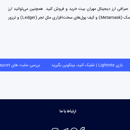
صرافی ارز دیجیتال مهران بیت
خرید و فروش کنید. همچنین می‌توانید ارز
Metamask)
و
کیف پول‌
های سخت‌افزاری مثل لجر (Ledger) و ترزور
بازی Lightnite | شلیک کنید، بیتکوین بگیرید
بررسی سایت های faucet 
ارتباط با ما