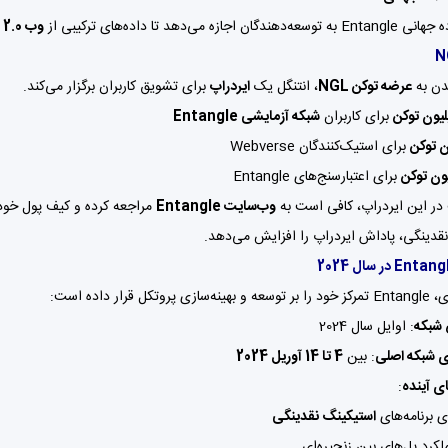
 اجازه می‌دهد تا داده‌های ترکیبی از
وب 2.0 و وب 3.0
دن به
عرضه توکن NGL
، انتنگل یک
ایردراپ
برای تشویق کاربران برگزار می‌کند.
برای کاربران
شبکه آزمایشی Entangle
برای استیک‌کنندگان Webverse
برای اعتبارسنج‌های Entangle
در این ایردراپ، کافی است به
وب‌سایت Entangle
مراجعه کرده و کیف پول خود 
قدینگی، پاداش ایردراپ را افزایش می‌دهد.
کل قرار داده است:
شبکه
: اوایل سال 2024
زی شبکه اصلی
: بین
4 تا 14 آوریل 2024
ای آینده
:
زی برنامه‌های
استیکینگ نقدینگی
لکرد پل‌های بین زنجیره‌ای