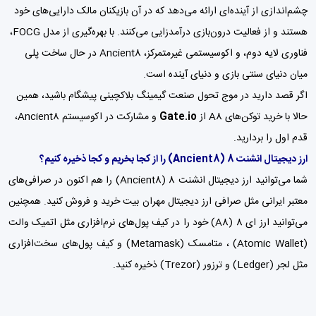
چشم‌اندازی از آینده‌ای ارائه می‌دهد که در آن بازیکنان مالک دارایی‌های خود
هستند و از فعالیت درون‌بازی درآمدزایی می‌کنند. با بهره‌گیری از مدل FOCG،
فناوری لایه دوم، و اکوسیستمی غیرمتمرکز، Ancient8 در حال ساخت پلی
میان دنیای سنتی بازی و دنیای آینده است.
اگر قصد دارید در موج تحول صنعت گیمینگ بلاکچینی پیشگام باشید، همین
حالا با خرید توکن‌های A8 از
Gate.io
و مشارکت در اکوسیستم Ancient8،
قدم اول را بردارید.
ارز دیجیتال انشنت 8
(
Ancient8
)
را از کجا بخریم و کجا ذخیره کنیم؟
شما می‌توانید ارز دیجیتال انشنت 8 (
Ancient8
) را هم اکنون در صرافی‌های
معتبر ایرانی مثل
صرافی ارز دیجیتال مهران بیت
خرید و فروش کنید. همچنین
می‌توانید ارز ای 8 (A8) خود را در کیف پول‌های نرم‌افزاری مثل اتمیک والت
(Atomic Wallet) ،
متامسک (Metamask)
و
کیف پول‌
های سخت‌افزاری
مثل لجر (Ledger) و ترزور (Trezor) ذخیره کنید.