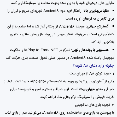
دارایی‌های دیجیتال خود را بدون محدودیت معامله یا سرمایه‌گذاری کنند.
مقیاس‌پذیری بالا:
راهکار لایه دوم Ancient8 تجربه‌ای سریع و ارزان را
برای کاربران به ارمغان آورده است.
گسترش جهانی:
هرچند Ancient8 از ویتنام آغاز شده، اما چشم‌انداز آن
کاملاً جهانی است و می‌تواند نقش مهمی در پیوند بازی‌های سنتی با دنیای
بلاکچین ایفا کند.
همسویی با روندهای نوین:
تمرکز بر Play-to-Earn، NFTها و مالکیت
دیجیتال باعث شده Ancient8 در مسیر اصلی تحول صنعت بازی حرکت کند.
چگونه وارد دنیای A8 شویم؟
1. خرید توکن A8 از مهران بیت
یکی از آسان‌ترین روش‌های ورود به اکوسیستم Ancient8، خرید توکن A8 از
صرافی معتبر
مهران بیت
است. این صرافی بستری امن و کاربرپسند برای
خرید، فروش و استیکینگ توکن‌های A8 فراهم کرده.
2. تجربه بازی‌های بلاکچینی
با پیوستن به بازی‌های ساخته‌شده روی Ancient8، می‌توانید هم از بازی لذت