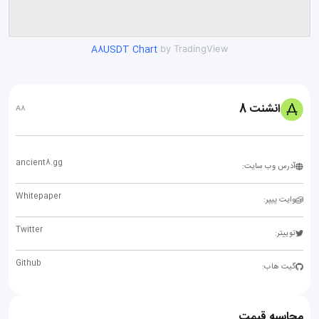
A8USDT Chart
by TradingView
انشنت 8
A8
ancient8.gg
آدرس وب سایت:
Whitepaper
وایت پیپر:
Twitter
توییتر:
Github
گیت هاب:
محاسبه قیمت