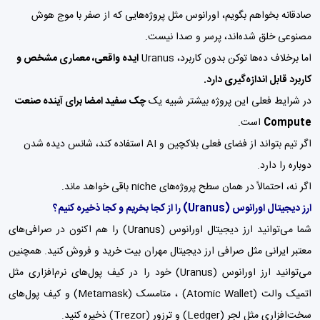
صادقانه بخواهم بگویم، اورانوس مثل پروژه‌هایی که از صفر با موج هوش
مصنوعی خلق شده‌اند، پرسر و صدا نیست.
اما برخلاف ده‌ها توکن بدون کاربرد، Uranus
ایده واقعی، معماری مشخص و
کاربرد قابل اندازه‌گیری دارد.
در شرایط فعلی این پروژه بیشتر شبیه یک
چک سفید امضا برای آینده صنعت
Compute
است.
اگر تیم بتواند از فضای فعلی بلاکچین و AI استفاده کند، شانس دیده شدن
دوباره را دارد.
اگر نه، احتمالاً در همان سطح پروژه‌های niche باقی خواهد ماند.
ارز دیجیتال اورانوس
(Uranus)
را از کجا بخریم و کجا ذخیره کنیم؟
شما می‌توانید ارز دیجیتال اورانوس (Uranus) را هم اکنون در صرافی‌های
معتبر ایرانی مثل
صرافی ارز دیجیتال مهران بیت
خرید و فروش کنید. همچنین
می‌توانید ارز اورانوس (Uranus) خود را در کیف پول‌های نرم‌افزاری مثل
اتمیک والت (Atomic Wallet) ،
متامسک (Metamask)
و
کیف پول‌
های
سخت‌افزاری مثل لجر (Ledger) و ترزور (Trezor) ذخیره کنید.