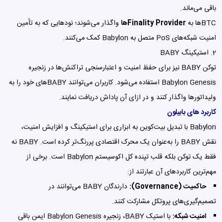
باقی می‌ماند.
BTCها به
Finality Providerها
واگذار می‌شوند؛ نودهایی که به تأمین
امنیت شبکه‌های PoS متصل به Babylon کمک می‌کنند.
2. استیکینگ BABY
توکن BABY نیز برای حفظ امنیت و اعتبارسنجی تراکنش‌ها در زنجیره
Babylon Genesis استفاده می‌شود. کاربران می‌توانند BABYهای خود را به
ولیداتورها واگذار کنند و در ازای آن پاداش دریافت نمایند.
کاربرد های بابیلون
Babylon با تبدیل بیت‌کوین به ابزاری برای استیکینگ و افزایش امنیت،
نقش BABY را به‌عنوان یک محرک اقتصادی پررنگ‌تر کرده است. BABY نه
فقط یک توکن بلکه قلب تپنده کل اکوسیستم Babylon است. برخی از
مهم‌ترین کاربردهای آن عبارتند از:
حاکمیت (Governance):
دارندگان BABY می‌توانند در
تصمیم‌گیری‌های پروتکل مشارکت کنند.
امنیت شبکه:
با استیک BABY، زنجیره Babylon Genesis ایمن باقی