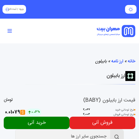
ورود
/
ثبت نام
خانه
»
ارز نامه
»
بابیلون
ارز بابیلون
قیمت ارز بابیلون (BABY)
تومان
نرخ تومانی خرید
2,047
0.01079
$
0.04%
نرخ تومانی فروش
2,004
فروش آنی
خرید آنی