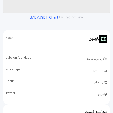
BABYUSDT Chart
by TradingView
بابیلون
BABY
babylon.foundation
آدرس وب سایت:
Whitepaper
وایت پیپر:
Github
گیت هاب:
Twitter
توییتر:
محاسبه قیمت