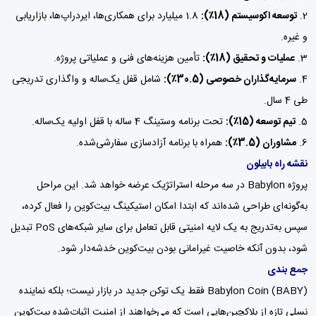
توسعه اکوسیستم (18٪):
1.8 میلیارد برای همکاری‌ها، ایردراپ‌ها، بازاریابی
و غیره.
عملیات و تحقیق (18٪):
تأمین هزینه‌های فنی و عملیاتی پروژه.
سرمایه‌گذاران خصوصی (30.5٪):
شامل قفل یک‌ساله و واگذاری تدریجی
طی 4 سال.
تیم توسعه (15٪):
تحت برنامه وستینگ 4 ساله با قفل اولیه یک‌ساله.
مشاوران (3.5٪):
همراه با برنامه آزادسازی سفارشی‌شده.
نقشه راه بابیلون
پروژه Babylon در سه مرحله استراتژیک عرضه خواهد شد. این مراحل
به‌گونه‌ای طراحی شده‌اند که ابتدا امکان استیکینگ بیت‌کوین را فعال کرده،
سپس به‌تدریج به یک لایه امنیتی قابل تعامل برای سایر شبکه‌های PoS تبدیل
شود، بدون آنکه خاصیت غیرامانی بودن بیت‌کوین خدشه‌دار شود.
جمع بندی
Babylon Coin (BABY) فقط یک توکن جدید در بازار نیست؛ بلکه نماینده
نسلی تازه از بلاکچین‌هایی است که می‌خواهند از امنیت اثبات‌شده بیت‌کوین