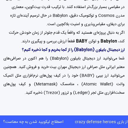
در مقیاسی بسیار بزرگ‌تر استفاده کنند. با ترکیب قدرت بیت‌کوین، معماری
مدرن Cosmos و توکنومیک دقیق، Babylon در حال ترسیم آینده‌ای تازه
برای دیفای، مقیاس‌پذیری و امنیت بلاکچین است.
اگر به دنبال پروژه‌ای هستید که واقعاً یک قدم جلوتر از زمان خودش حرکت
کند،
Babylon
و توکن
BABY
قطعاً ارزش بررسی و پیگیری دارند.
ارز دیجیتال بابیلون
(Babylon)
را از کجا بخریم و کجا ذخیره کنیم؟
شما می‌توانید ارز دیجیتال بابیلون (Babylon) را هم اکنون در صرافی‌های
معتبر ایرانی مثل
صرافی ارز دیجیتال مهران بیت
خرید و فروش کنید. همچنین
می‌توانید ارز بیبی (BABY) خود را در کیف پول‌های نرم‌افزاری مثل اتمیک
والت (Atomic Wallet) ،
متامسک (Metamask)
و
کیف پول‌
های
سخت‌افزاری مثل لجر (Ledger) و ترزور (Trezor) ذخیره کنید.
crazy defense heroe
اصطلاح لیکویید شدن به چه معناست؟