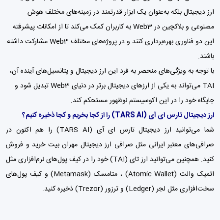
ارز دیجیتال بلکه به‌عنوان یک ابزار قدرتمند در زمینه‌های مختلف هوش
مصنوعی و بلاکچین در Web3 به کاربران کمک می‌کند تا از امکانات پیشرفته
این دو فناوری بهره‌برداری کنند و در پروژه‌های مختلف Web3 مشارکت داشته
باشند.
با توجه به ویژگی‌های منحصر به فرد این ارز دیجیتال و پتانسیل‌های آینده آن،
TAI می‌تواند به یکی از ارزهای دیجیتال برتر در دنیای Web3 تبدیل شود و
جایگاه خود را در این اکوسیستم نوظهور مستحکم کند.
ارز دیجیتال تارس ای آی
(TARS AI)
را از کجا بخریم و کجا ذخیره کنیم؟
شما می‌توانید ارز دیجیتال تارس ای آی (TARS AI) را هم اکنون در
صرافی‌های معتبر ایرانی مثل
صرافی ارز دیجیتال مهران بیت
خرید و فروش
کنید. همچنین می‌توانید ارز تای (TAI) خود را در کیف پول‌های نرم‌افزاری مثل
اتمیک والت (Atomic Wallet) ،
متامسک (Metamask)
و
کیف پول‌
های
سخت‌افزاری مثل لجر (Ledger) و ترزور (Trezor) ذخیره کنید.