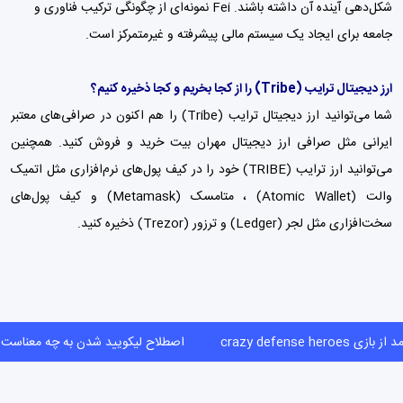
شکل‌دهی آینده آن داشته باشند. Fei نمونه‌ای از چگونگی ترکیب فناوری و
جامعه برای ایجاد یک سیستم مالی پیشرفته و غیرمتمرکز است.
ارز دیجیتال ترایب
(Tribe)
را از کجا بخریم و کجا ذخیره کنیم؟
شما می‌توانید ارز دیجیتال ترایب (Tribe) را هم اکنون در صرافی‌های معتبر
ایرانی مثل
صرافی ارز دیجیتال مهران بیت
خرید و فروش کنید. همچنین
می‌توانید ارز ترایب (TRIBE) خود را در کیف پول‌های نرم‌افزاری مثل اتمیک
والت (Atomic Wallet) ،
متامسک (Metamask)
و
کیف پول‌
های
سخت‌افزاری مثل لجر (Ledger) و ترزور (Trezor) ذخیره کنید.
بازی crazy defense heroes
اصطلاح لیکویید شدن به چه معنا