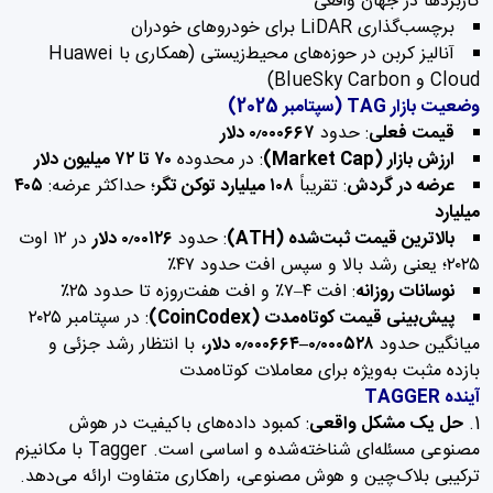
کاربردها در جهان واقعی
برچسب‌گذاری LiDAR برای خودروهای خودران
آنالیز کربن در حوزه‌های محیط‌زیستی (همکاری با Huawei
Cloud و BlueSky Carbon)
وضعیت بازار TAG (سپتامبر 2025)
قیمت فعلی
: حدود
۰٫۰۰۰۶۶۷ دلار
ارزش بازار (Market Cap)
: در محدوده
۷۰ تا ۷۲ میلیون دلار
عرضه در گردش
: تقریباً
۱۰۸ میلیارد توکن تگر
؛ حداکثر عرضه:
۴۰۵
میلیارد
بالاترین قیمت ثبت‌شده (ATH)
: حدود
۰٫۰۰۱۲۶ دلار
در ۱۲ اوت
۲۰۲۵؛ یعنی رشد بالا و سپس افت حدود ۴۷٪
نوسانات روزانه
: افت ۴–۷٪ و افت هفت‌روزه تا حدود ۲۵٪
پیش‌بینی قیمت کوتاه‌مدت (CoinCodex)
: در سپتامبر ۲۰۲۵
میانگین حدود
۰٫۰۰۰۵۲۸–۰٫۰۰۰۶۶۴ دلار
، با انتظار رشد جزئی و
بازده مثبت به‌ویژه برای معاملات کوتاه‌مدت
آینده TAGGER
حل یک مشکل واقعی
: کمبود داده‌های باکیفیت در هوش
مصنوعی مسئله‌ای شناخته‌شده و اساسی است. Tagger با مکانیزم
ترکیبی بلاک‌چین و هوش مصنوعی، راهکاری متفاوت ارائه می‌دهد.