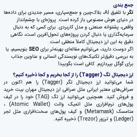
جمع بندی
تگر
با تلفیق AI، بلاک‌چین و جمع‌سپاری، مسیر جدیدی برای داده‌ها
در دنیای هوش مصنوعی باز کرده است. پروژه‌ای با چشم‌انداز
واقعی، پشتوانه صنعتی و مدل کاربردی. برای کسی که به دنبال
سرمایه‌گذاری یا دنبال کردن پروژه‌های تحول‌آفرین است، نگاهی
دقیق به این ارز دیجیتال کاملاً منطقی است.
اگر دوست دارید، می‌توانیم مقاله‌ای بهینه‌تر برای
SEO
بنویسیم، یا
به بررسی دقیق‌تر تکنیک‌های نویسندگی انسانی و عناوین جذاب
برای گوگل بپردازیم. کافی است بگویید!
ارز دیجیتال تگ
(Tagger)
را از کجا بخریم و کجا ذخیره کنیم؟
شما می‌توانید ارز دیجیتال تگر (Tagger) را هم اکنون در
صرافی‌های معتبر ایرانی مثل
صرافی ارز دیجیتال مهران بیت
خرید
و فروش کنید. همچنین می‌توانید ارز تگ (TAG) خود را در کیف
پول‌های نرم‌افزاری مثل اتمیک والت (Atomic Wallet) ،
متامسک (Metamask)
و
کیف پول‌
های سخت‌افزاری مثل لجر
(Ledger) و ترزور (Trezor) ذخیره کنید.