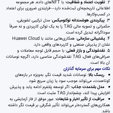
تقویت اعتماد و شفافیت
: با NFTهای داده، هر مجموعه
اطلاعاتی تاریخچه‌ای ثبت‌شده دارد—فرایندی ضروری برای اعتماد
در کسب‌وکارها.
پیکربندی هوشمندانه توکنومیکس
: مدل ترکیبی تشویقی،
حکمرانی و تسویه مالی TAG را به یک توکن کاربردی و نه صرفاً
سوداگرانه تبدیل کرده است.
پشتیبانی سازمانی
: همکاری‌هایی مانند با Huawei Cloud
نشان از پذیرش صنعتی و کاربردهای واقعی دارد.
نقدشوندگی و بازار فعلی
: با حجم قابل توجه معاملات و
صرافی‌های فعال، TAG نقدشوندگی مناسبی دارد، اگرچه نوسانات
آن بالا است.
نکات مهم برای سرمایه گذاران
ریسک بالا
: نوسانات شدید قیمت تگر، به‌ویژه در بازه‌های
کوتاه‌مدت، می‌تواند موجب سود یا زیان سریع شود.
مدل بلندمدت جذاب
: اگر توسعه پلتفرم ادامه یابد و پذیرش
افزایش پیدا کند، چشم‌انداز TAG مثبت است.
مراقبت از تأثیر اخبار و شایعات
: عبور موفق از فاز آزمایشی به
همکاری‌های گسترده‌تر می‌تواند تأثیر شگرفی بر قیمت تگر داشته
باشد.