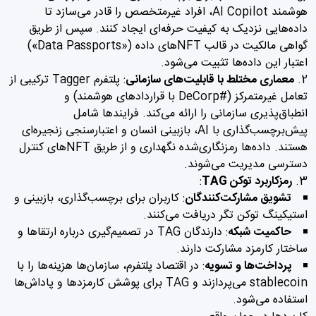
هوشمند AI Copilot، افراد غیرمتخصص را قادر می‌سازد تا
داده‌هایی نزدیک به کیفیت حرفه‌ای ایجاد کنند. سپس از طریق
گواهی مالکیت در قالب NFTهای داده («Data Passports»)
اعتبار این داده‌ها تثبیت می‌شود.
معماری مختلط با قابلیت‌های سازمانی
: پلتفرم Tagger ترکیبی از
تعامل غیرمتمرکز (#DeCorp با قراردادهای هوشمند) و
انطباق‌پذیری سازمانی را ارائه می‌کند. فرایندها شامل
پیش‌برچسب‌گذاری با AI، بازبینی انسان و اعتبارسنجی زنجیره‌ای
هستند. داده‌ها رمزنگاری‌شده نگهداری و از طریق NFTهای کنترل
دسترسی مدیریت می‌شوند.
رمزکاربرد توکن TAG
:
تشویق مشارکت‌کنندگان
: کاربران برای برچسب‌گذاری، بازبینی و
استیکینگ توکن تگر دریافت می‌کنند.
حاکمیت شبکه
: دارندگان TAG در تصمیم‌گیری درباره ارتقاها و
ساختار کارمزد مشارکت دارند.
پرداخت‌ها و تسویه
: در اقتصاد پلتفرم، سازمان‌ها هزینه‌ها را با
stablecoin می‌پردازند و TAG برای پوشش کارمزدها و پاداش‌ها
استفاده می‌شود.