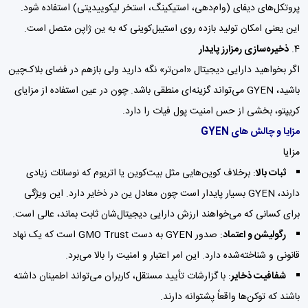
پروتکل‌های دیفای (وام‌دهی، استیکینگ، استخر لیکوییدیتی) استفاده شود.
این یعنی امکان تولید بازده روی استیبل‌کوینی که به ین ژاپن متصل است.
ذخیره‌سازی رمزارز پایدار
اگر بخواهید دارایی دیجیتال «امن‌تر» نگه دارید ولی بازهم در فضای بلاک‌چین
باشید، GYEN می‌تواند گزینه‌ای منطقی باشد. چون در عین استفاده از مزایای
کریپتو، بخشی از حس امنیت پول فیات را دارد.
مزایا و چالش های GYEN
مزایا
ثبات بالا
: برخلاف کوین‌هایی مثل بیت‌کوین یا اتریوم که نوسانات زیادی
دارند، GYEN بسیار پایدار است چون معادل ین در ذخایر دارد. این ویژگی
برای کسانی که می‌خواهند ارزش دارایی دیجیتال‌شان ثابت بماند، عالی است.
رگولیشن و اعتماد
: صدور GYEN به دست GMO Trust است که یک نهاد
قانونی و شناخته‌شده دارد. این امر اعتبار و امنیت را بالا می‌برد.
شفافیت ذخایر
: با گزارشات تأیید مستقل، کاربران می‌تواند اطمینان داشته
باشند که توکن‌ها واقعاً پشتوانه دارند.