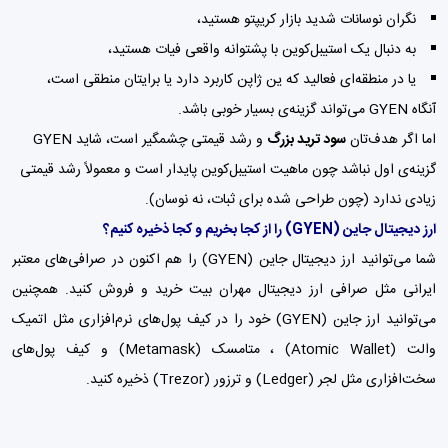
نگران نوسانات شدید بازار کریپتو هستید،
به دنبال یک استیبل‌کوین با پشتوانه واقعی فیات هستید،
یا در منطقه‌ای فعالید که ین ژاپن کاربرد دارد یا برایتان منطقی است،
آنگاه GYEN می‌تواند گزینه‌ی بسیار خوبی باشد.
اما اگر هدف‌تان
سود ترید بزرگ
و رشد قیمتی چشمگیر است، شاید GYEN
گزینه‌ی اول نباشد چون ماهیت استیبل‌کوین پایدار است و معمولاً رشد قیمتی
زیادی ندارد (چون طراحی شده برای ثبات، نه نوسان).
ارز دیجیتال جاین
(GYEN)
را از کجا بخریم و کجا ذخیره کنیم؟
شما می‌توانید ارز دیجیتال جاین (GYEN) را هم اکنون در صرافی‌های معتبر
ایرانی مثل
صرافی ارز دیجیتال مهران بیت
خرید و فروش کنید. همچنین
می‌توانید ارز جاین (GYEN) خود را در کیف پول‌های نرم‌افزاری مثل اتمیک
والت (Atomic Wallet) ،
متامسک (Metamask)
و
کیف پول‌
های
سخت‌افزاری مثل لجر (Ledger) و ترزور (Trezor) ذخیره کنید.