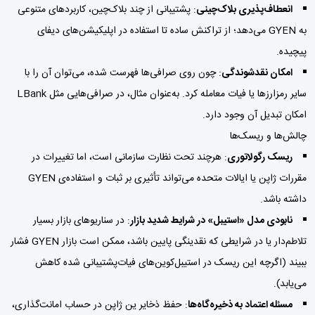
انعطاف‌پذیری بلاک‌چینی
: پشتیبانی از چند بلاک‌چین، کاربردهای متنوعی
به GYEN می‌دهد؛ از تراکنش ساده تا استفاده در اپلیکیشن‌های دیفای
پیچیده.
امکان نقدشوندگی
: چون روی صرافی‌ها فهرست شده، می‌توان آن را با
سایر رمزارزها یا فیات معامله کرد. به‌عنوان مثال، در صرافی‌هایی مثل LBank
امکان تبدیل آن وجود دارد.
چالش‌ها و ریسک‌ها
ریسک رگولاتوری
: هرچند تحت نظارت سازمانی است، اما تغییرات در
مقررات ژاپن یا ایالات متحده می‌تواند تأثیری بر ثبات و استفاده‌ی GYEN
داشته باشد.
نابودی مدل «استیبل» در شرایط شدید بازار
: در سناریوهای بازار بسیار
تلاطم‌دار یا در شرایطی که نقدینگی پایین باشد، ممکن است بازار GYEN فشار
ببیند (اگرچه این ریسک در استیبل‌کوین‌های فیات‌پشتیبانی شده کاهش
می‌یابد).
مسئله اعتماد به ذخیره‌گاه‌ها
: حفظ ذخایر ین ژاپن در حساب امانت‌گذاری،