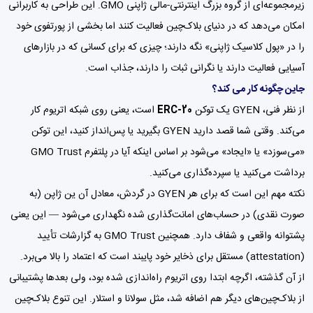
زیرمجموعه‌ای از گروه بزرگ اینترنتی-مالی ژاپنی GMO. این طراحی به کاربرانی
امکان می‌دهد که در دنیای بلاک‌چین فعالیت کنند اما بخشی از پورتفوی خود
را در «پول کلاسیک ژاپنی» نگه دارند؛ چیزی که برای کسانی که در بازارهای
آسیایی فعالیت دارند یا نگرانی‌ ثبات را دارند، جذاب است.
جاین چگونه کار می کند؟
از نظر فنی، GYEN یک توکن
ERC-20
است، یعنی روی شبکه اتریوم کار
می‌کند. وقتی شما قصد دارید GYEN بگیرید یا پس‌­انداز کنید، این توکن
«می‌سوزد» یا «ایجاد» می‌شود بر اساس اینکه آیا در پلتفرم GMO Trust
برداشت می‌کنید یا سپرده‌گذاری می‌کنید.
نکته مهم این است که برای هر GYEN در گردش، معادل آن ین ژاپن (به
صورت نقدی) در حساب‌های امانت‌گذاری شده نگهداری می‌شود — این یعنی
پشتوانه واقعی و شفاف دارد. همچنین GMO Trust به گزارشات تأیید
(attestation) مستقل برای ذخایر خود پایبند است که اعتماد را بالا می‌برد.
از آن گذشته، اگرچه ابتدا روی اتریوم راه‌اندازی شده بود، ولی بعدها پشتیبانی
از بلاک‌چین‌های دیگر هم اضافه شد، مثل سولانا و استلار. این تنوع بلاک‌چین