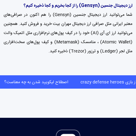
ارز دیجیتال جنسین
(Gensyn)
را از کجا بخریم و کجا ذخیره کنیم؟
شما می‌توانید ارز دیجیتال جنسین (Gensyn) را هم اکنون در صرافی‌های
معتبر ایرانی مثل
صرافی ارز دیجیتال مهران بیت
خرید و فروش کنید. همچنین
می‌توانید ارز ای آی (AI) خود را در کیف پول‌های نرم‌افزاری مثل اتمیک والت
(Atomic Wallet) ،
متامسک (Metamask)
و
کیف پول‌
های سخت‌افزاری
مثل لجر (Ledger) و ترزور (Trezor) ذخیره کنید.
crazy defense hero
اصطلاح لیکویید شدن به چه معناست؟