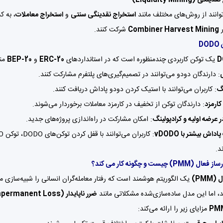
توانند از روش‌های مختلف مانند
استخراج نقدینگی سنتی
و
استخراج معاملات
، به ک
ر
Combiner Harvest Mining
شرکت کنند.
D
D
یک توکن کاربردی چندمنظوره است که در استانداردهای
ERC-20
و
BEP-20
منت
: دارندگان دودو می‌توانند در تصمیم‌گیری‌های پلتفرم مشارکت کنند.
گ
: کاربران می‌توانند با استیک کردن دودو پاداش دریافت کنند.
ارمزد
: دارندگان توکن از تخفیف در کارمزد معاملات برخوردار می‌شوند.
 عرضه اولیه و کرادپولینگ
: امکان مشارکت در راه‌اندازی پروژه‌های جدید.
داش بیشتر با vDODO
: کاربران می‌توانند با قفل کردن توکن‌های DODO، توکن vDODO را مینت کرده و از مزایای اضافی مانند
د.
P) چیست و چگونه کار می کند؟
PMM)
د، اما این مدل ساده‌سازی‌شده مشکلاتی مانند
ضرر ناپایدار (Impermanent Loss)
PM
مزایای زیر را ارائه می‌کند: