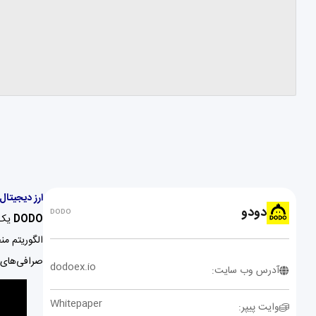
ارز دیجیتال دودو (
دودو
DODO
DODO
یک صرافی
الگوریتم من
صرافی‌های غ
dodoex.io
آدرس وب سایت:
Whitepaper
وایت پیپر: