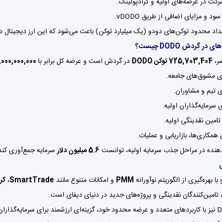
رکت در عرضه‌های اولیه و کرادپولینگ.
ود و مزایای اضافی از طریق vDODO.
د محدود توکن‌های دودو (یک میلیارد توکن) باعث می‌شود که این ارز دیجیتال در 
 در گردش DODO چیست؟
ر،
725,703,404 توکن DODO
در گردش است و عرضه کل برابر با
1,000,000,000 توک
ی مشوق‌های جامعه.
 تیم و مشاوران.
 سرمایه‌گذاران اولیه.
تامین نقدینگی اولیه.
همکاری‌ها، بازاریابی و عملیات.
دهنده در مراحل جذب سرمایه اولیه، توانست
5.6 میلیون دلار
سرمایه جمع‌آوری کند
با بهره‌گیری از الگوریتم نوآورانه
PMM
و امکانات متنوع مانند
SmartTrade
،
کر
، تامین‌کنندگان نقدینگی و پروژه‌های جدید در دنیای دیفای است.
توکن DODO نیز با کاربردهای متعدد و عرضه محدود خود، گزینه‌ای ارزشمند برای سرمایه‌گذ