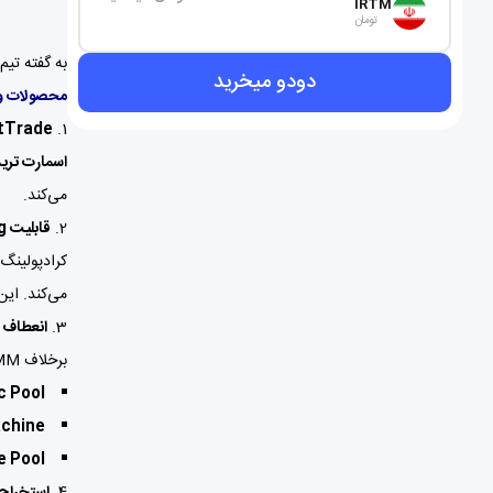
IRTM
تومان
به گفته تیم توسعه‌دهنده، الگوریتم PMM در مق
دودو میخرید
محصولات و 
tTrade
1.
اسمارت ترید
می‌کند.
2.
قابلیت Crowdpooling
کرادپولینگ 
می‌کند. این
3.
انعطاف د
برخلاف AMMهای سنتی که نیاز به واریز جفت توکن دارند، در دودو فراهم‌کنندگان نقدینگی می‌توانند
c Pool
chine
e Pool
4.
استخراج نقدینگی