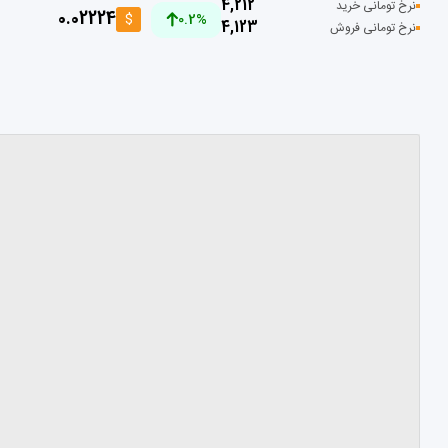
4,212
نرخ تومانی خرید
0.02224
$
0.2%
4,123
نرخ تومانی فروش