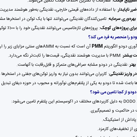
سلیپیج قیمت
: سفارشات با کمترین اختلاف قیمت تکمیل می‌شوند.
ر ناپایدار
: با استفاده از داده‌های قیمتی خارجی، نقدینگی به‌طور هوشمند مدیریت
بهره‌وری سرمایه
: تامین‌کنندگان نقدینگی می‌توانند تنها با یک توکن در استخرها مش
رای پروژه‌های کوچک
: پروژه‌های تازه‌تاسیس می‌توانند نقدینگی خود را با 100٪ توکن بومی و بدون نیاز به استیبل‌کوین یا ETH راه‌اندازی کنند.
دو را منحصر به فرد می کند؟
آوری دودو الگوریتم
PMM
آن است که نسبت به AMMهای سنتی مزایای زیر را ارائه می‌کند:
ت بیشتر
: PMM با مدیریت هوشمند نقدینگی، قیمت‌ها را ثابت‌تر نگه می‌دارد.
بهتر
: نقدینگی در دودو مشابه صرافی‌های متمرکز و قابل‌رقابت با آنهاست.
ر واریز نقدینگی
: کاربران می‌توانند بدون نیاز به واریز توکن‌های جفتی در استخرها
ا باعث شده تا دودو به یکی از پلتفرم‌های نوآورانه و محبوب در حوزه دیفای تبدیل 
دودو از کجا تامین می شود؟
‌شود:
در حاکمیت و تصمیم‌گیری.
پاداش از استیکینگ.
ی از تخفیف‌های کارمزد.