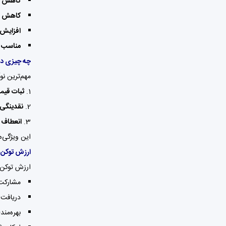
کاهش ا
کاهش ضر
افزایش 
مناسب ب
چه چیزی دو
مهم‌ترین نو
ثبات قیم
نقدینگی 
انعطاف د
این ویژگی‌ه
ارزش توکن 
ارزش توکن DODO به دلیل کاربردهای مختلف در اکوسیستم این پلتفرم تامین می
مشارکت 
دریافت 
بهره‌مند