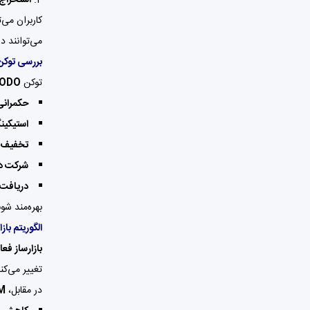
کاربران می‌
می‌توانند د
بررسی توکن ODO
توکن
ODO
حکمرانی
استیکین
تخفیف ک
شرکت در
دریافت پا
بهره‌مند شون
الگوریتم بازارساز فعال (MM
بازارساز فعال (
تغییر می‌کن
در مقابل،
M