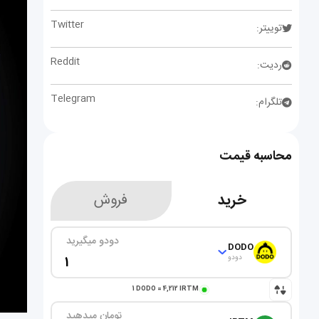
Twitter
توییتر:
Reddit
ردیت:
Telegram
تلگرام:
محاسبه قیمت
خرید
فروش
دودو میگیرید
DODO
دودو
1
DODO
=
4,212
IRTM
تومان میدهید