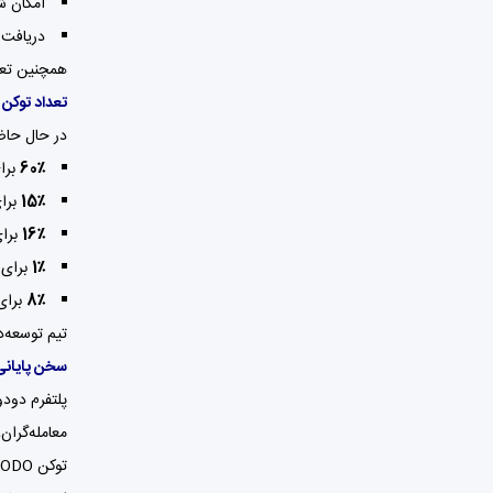
امکان ش
دریافت س
همچنین تعدا
تعداد توکن های
در حال حاض
60٪
برا
15٪
برای
16٪
برای
1٪
برای 
8٪
برای 
تیم توسعه‌
سخن پایانی
پلتفرم دودو 
معامله‌گران