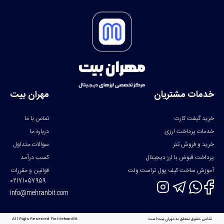
خدمات مشتریان
مهران بیت
خرید گیفت کارت
تماس با ما
خدمات پرداخت ارزی
درباره ما
خرید و فروش تتر
سوالات متداول
پرداخت قبوض با ارز دیجیتال
کسب درآمد
آموزش ساخت کیف پول تراست ولت
قوانین و مقررات
02171057959
info@mehranbit.com
تمامی حقوق متعلق به مهران بیت است.
All Rigts Reserved For MehranBit