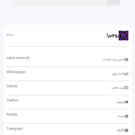
روجیرا
RUJI
rujira.network
آدرس وب سایت:
Whitepaper
وایت پیپر:
Github
گیت هاب:
Twitter
توییتر:
Reddit
ردیت:
Telegram
تلگرام: