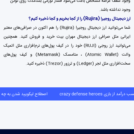
وجود سقف عرضه مشخص باعث می‌شود فشار تورمی بلندمدت روی توکن
وجود نداشته باشد.
ارز دیجیتال روجیرا
(Rujira)
را از کجا بخریم و کجا ذخیره کنیم؟
شما می‌توانید ارز دیجیتال روجیرا (Rujira) را هم اکنون در صرافی‌های معتبر
ایرانی مثل
صرافی ارز دیجیتال مهران بیت
خرید و فروش کنید. همچنین
می‌توانید ارز روجی (RUJI) خود را در کیف پول‌های نرم‌افزاری مثل اتمیک
والت (Atomic Wallet) ،
متامسک (Metamask)
و
کیف پول‌
های
سخت‌افزاری مثل لجر (Ledger) و ترزور (Trezor) ذخیره کنید.
کسب درآمد از بازی crazy defense heroes
اصطلاح لیکویید شدن به 