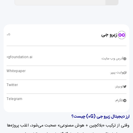
زیرو جی
0G
0gfoundation.ai
آدرس وب سایت:
Whitepaper
وایت پیپر:
Twitter
توییتر:
Telegram
تلگرام:
ارز دیجیتال زیرو جی (0G) چیست؟
وقتی از ترکیب «بلاکچین + هوش مصنوعی» صحبت می‌شود، اغلب پروژه‌ها