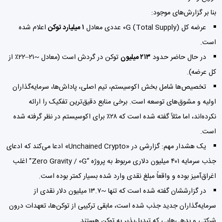
بنا بر گزارش‌های موجود:
عرضه کل (Total Supply) ۰G عددی معادل
۱ میلیارد توکن
اعلام شده
است.
در حال حاضر حدود
۲۱۳ میلیون
توکن در گردش است (معادل ~۲۱–۲۲٪ از
کل عرضه).
تخصیص‌ها شامل بخش اکوسیستم، تیم اصلی، پاداش‌ها، سرمایه‌گذاران
اولیه و مشوق‌های توسعه است. برخی منابع دقیق‌ترین تفکیک را ارائه
نکرده‌اند، اما مثلاً گفته شده است که ۲۸٪ برای اکوسیستم در نظر گرفته شده
است.
یک هشدار مهم: گزارشی در «Unchained Crypto» ادعا می‌کند که ادعای
جذب سرمایه ۴۰۱ میلیون دلاری مربوط به پروژه “Zero Gravity / 0G” اغلب
اغراق‌آمیز بوده و واقعاً مبلغ نقدی وارد شده بسیار کمتر بوده است.
در گزارششان گفته شده است که تنها ~۱۳.۷ میلیون دلار نقدی از
سرمایه‌گذاران جدید جذب شده است، مابقی ترکیبی از توکن‌ها، تعهدات درون
شرکتی و بدهی‌هایی که تبدیل‌پذیر به توکن هستند.