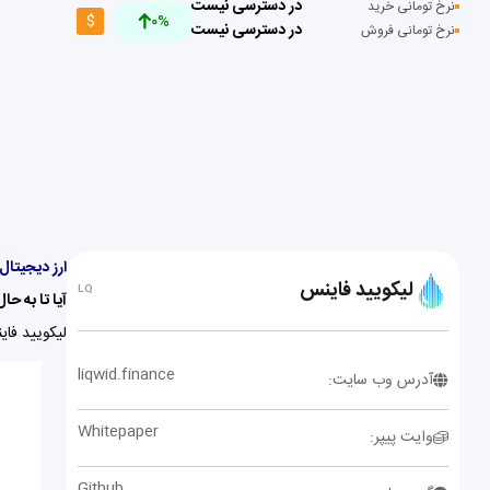
در دسترسی نیست
نرخ تومانی خرید
$
0%
در دسترسی نیست
نرخ تومانی فروش
ارز دیجیتال لیکویید
لیکویید فاینس
LQ
آیا تا به ح
لیکویید فای
liqwid.finance
آدرس وب سایت:
Whitepaper
وایت پیپر:
Github