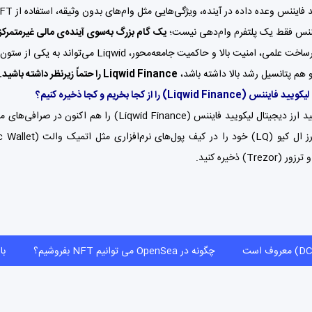
ده داده در آینده، ویژگی‌هایی مثل وام‌های بدون وثیقه، استفاده از NFTها به‌عنوان وثیقه و ادغام با سایر پلتفرم‌های دیفای را به پلتفرم اضافه کند.
یننس فقط یک پلتفرم وام‌دهی نیست؛
یک گام بزرگ به‌سوی آینده‌ی مالی غیرمتمرکز
با ترکیب زیرساخت علمی، امنیت بالا و حاکم
و هم پتانسیل رشد بالا داشته باشد،
Liqwid Finance را حتماً زیرنظر داشته باشید.
 لیکویید فایننس
(Liqwid Finance)
را از کجا بخریم و کجا ذخیره کنیم؟
لیکویید فایننس (Liqwid Finance) را هم اکنون در صرافی‌های معتبر ایرانی مثل
ی نرم‌افزاری مثل اتمیک والت (Atomic Wallet) ،
معروف است
چگونه در OpenSea می توانیم NFT بفروشیم؟