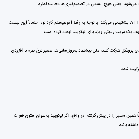
 می‌شود. یعنی هیچ انسانی در تصمیم‌گیری‌ها دخالت ندارد.
در حال حاضر، لیکویید فایننس از دارایی‌های معروفی مثل ADA، iUSD، DJED، WBTC و WETH پشتیبانی می‌کند. با توجه به رشد اکوسیستم کاردانو، احتمالاً این لیست
ریوم، یک مزیت رقابتی ویژه برای لیکویید ایجاد کرده است.
پروتکل شرکت کنند؛ مثل پیشنهاد به‌روزرسانی‌ها، تغییر نرخ بهره یا افزودن
وکن‌هایی ارزشمند می‌شوند که واقعاً “کاربرد” داشته باشند. توکن LQ هم دقیقاً همین مسیر را در پیش گرفته. در واقع، اگر لیکویید به‌عنوان ستون فقرات