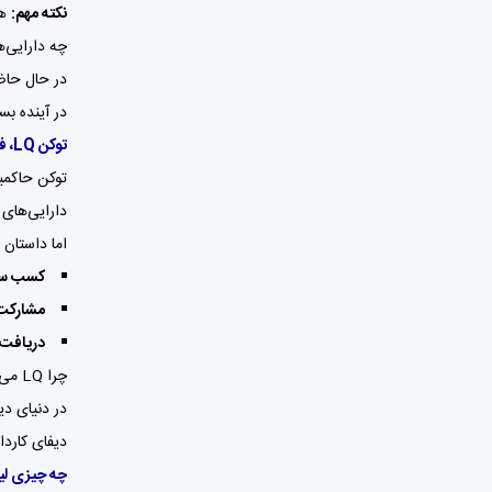
نکته مهم:
هم
چه دارایی‌هایی در Liqwid 
در آینده بس
توکن LQ، فقط یک ابزار یا کلید ورود به آینده ی دیفای کاردانو؟
توکن حاکم
دارایی‌های 
اما داستان فقط به همین‌
کسب سود
مشارکت 
دریافت پادا
چرا LQ می‌تواند ارزشمند باشد؟
دیفای کاردانو رشد کند، LQ هم به‌عنوان سوخت ای
چه چیزی لیک