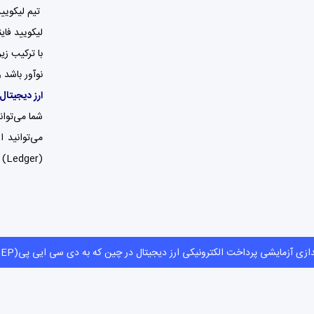
تیم لیکویید فایننس وع
لیکویید فا
نوآور باشد 
ارز دیجیتال
شما می‌توانید ارز دیجیتال 
می‌توانید ارز ال کیو (LQ) خود را در کیف پول‌ها
(Ledger) و ترزور (Trezor) ذخیره کنید.
راه‌اندازی آزمایشی پرداخت الکترونیکی ارز دیجیتال در چین که به دی سی ایی پی(DCEP) 