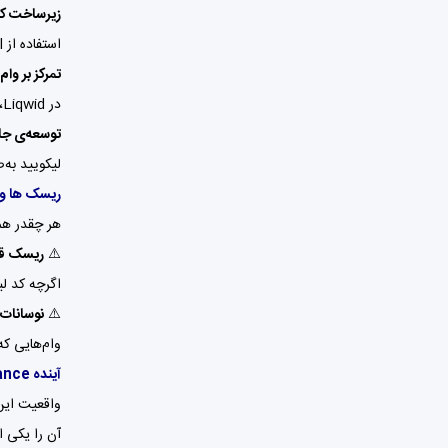
زیرساخت کار
استفاده از Haskell و مدل EUTXO به لیکویید امنیت، مقیاس‌پذیری و شفافیت بیشتری می‌دهد.
تمرکز بر وا
در Liqwid، نرخ‌های بهره و سیاست‌های وام‌دهی کاملاً خودکار و متناسب با عرضه‌وتقاضا تعیین می‌شود. این یعنی شفافیت کامل و دوری از مداخلات انسانی.
توسعه‌ی جام
لیکویید به‌صو
ریسک ها و
هر چقدر هم
⚠️
ریسک قر
اگرچه کد ل
⚠️
نوسانات ب
وام‌هایی که
آینده Liqwid Finance
واقعیت این
آن را یکی از