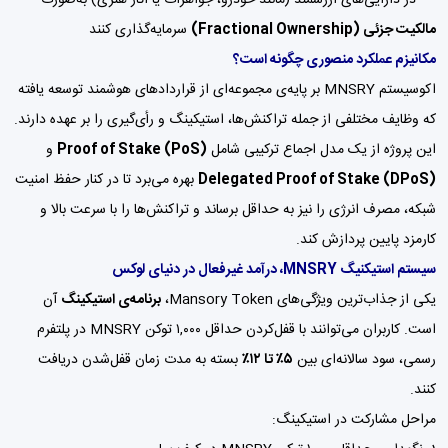
مالکیت جزئی (Fractional Ownership)
سرمایه‌گذاری کنند
مکانیزم عملکرد منصوری چگونه است؟
اکوسیستم MNSRY بر پایه‌ی مجموعه‌ای از قراردادهای هوشمند توسعه یافته
که وظایف مختلفی از جمله تراکنش‌ها، استیکینگ و رأی‌گیری را بر عهده دارند.
این پروژه از یک مدل اجماع ترکیبی شامل
Proof of Stake (PoS)
و
Delegated Proof of Stake (DPoS)
بهره می‌برد تا در کنار حفظ امنیت
شبکه، مصرف انرژی را نیز به حداقل برساند و تراکنش‌ها را با سرعت بالا و
کارمزد پایین پردازش کند.
سیستم استیکنیگ MNSRY، درآمد غیرفعال در دنیای لوکس
یکی از جذاب‌ترین ویژگی‌های Mansory Token،
برنامه‌ی استیکینگ
آن
است. کاربران می‌توانند با قفل‌کردن حداقل ۱,۰۰۰ توکن MNSRY در پلتفرم
رسمی، سود سالانه‌ای بین
۵٪ تا ۱۲٪
بسته به مدت زمان قفل‌شدن دریافت
کنند.
مراحل مشارکت در استیکینگ: