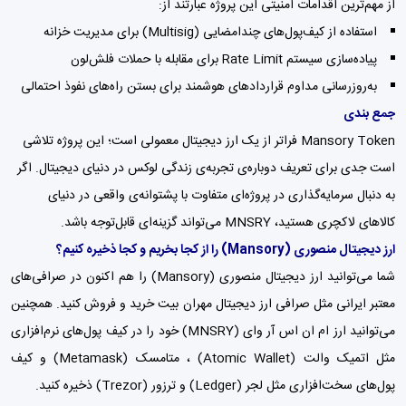
از مهم‌ترین اقدامات امنیتی این پروژه عبارتند از:
استفاده از کیف‌پول‌های چندامضایی (Multisig) برای مدیریت خزانه
پیاده‌سازی سیستم Rate Limit برای مقابله با حملات فلش‌لون
به‌روزرسانی مداوم قراردادهای هوشمند برای بستن راه‌های نفوذ احتمالی
جمع بندی
Mansory Token فراتر از یک ارز دیجیتال معمولی است؛ این پروژه تلاشی
است جدی برای تعریف دوباره‌ی تجربه‌ی زندگی لوکس در دنیای دیجیتال. اگر
به دنبال سرمایه‌گذاری در پروژه‌ای متفاوت با پشتوانه‌ی واقعی در دنیای
کالاهای لاکچری هستید، MNSRY می‌تواند گزینه‌ای قابل‌توجه باشد.
ارز دیجیتال منصوری
(Mansory)
را از کجا بخریم و کجا ذخیره کنیم؟
شما می‌توانید ارز دیجیتال منصوری (Mansory) را هم اکنون در صرافی‌های
معتبر ایرانی مثل
صرافی ارز دیجیتال مهران بیت
خرید و فروش کنید. همچنین
می‌توانید ارز ام ان اس آر وای (MNSRY) خود را در کیف پول‌های نرم‌افزاری
مثل اتمیک والت (Atomic Wallet) ،
متامسک (Metamask)
و
کیف
پول‌
های سخت‌افزاری مثل لجر (Ledger) و ترزور (Trezor) ذخیره کنید.