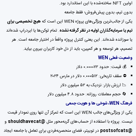
اولین NFT ساخته‌شده با این استاندارد بود.
بدون تیم، بدون پیش‌فروش؛ فقط جامعه
یکی از جالب‌ترین ویژگی‌های پروژه WEN این است که
هیچ تخصیصی برای
تیم یا سرمایه‌گذاران اولیه در نظر گرفته نشده
. تمام توکن‌ها یا ایردراپ شده‌اند
یا سوزانده شده‌اند. این یعنی کنترل پروژه واقعاً در اختیار جامعه است. هر
تصمیم، هر توسعه و هر کمپین، باید از دل خود کاربران بیرون بیاید.
وضعیت فعلی WEN
💰 قیمت: حدود ۰.۰۰۰۰۷۲ دلار
⛔ سقف تاریخی: ۰.۰۰۰۵۱۲ دلار در مارس ۲۰۲۴
📉 ارزش بازار: نزدیک به ۵۲ میلیون دلار
🔄 حجم معاملات روزانه: حدود ۴.۸ میلیون دلار
فرهنگ WEN، شوخی ها و هویت جمعی
یکی از ویژگی‌های جالب WEN این است که تمرکز آن تنها روی نمودار قیمت
نیست. پروژه با استفاده از حساب‌های گربه‌محور مثل
@shouldhavecat
و
@postsofcats
در توییتر، فضای منحصربه‌فردی برای تعامل با جامعه ایجاد