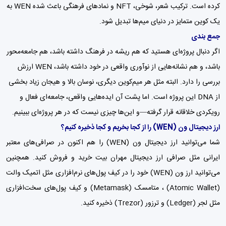
کرده است. ترکیب شعر، شوخی، NFT و نمادهای فرهنگی باعث شده WEN به
یک کوین متمایز در دنیای میم‌ها تبدیل شود.
جمع بندی
اگر دنبال پروژه‌ای هستید که هم ریشه در فرهنگ داشته باشد، هم جامعه‌محور
باشد، و هم نشانه‌هایی از نوآوری واقعی در خود داشته باشد، WEN ارزش
بررسی را دارد. البته مثل هر میم‌کوین دیگری، نوسان بالا و هیجان زیاد بخشی
از DNA این پروژه است. اما پشت آن ایده‌هایی واقعی، جامعه‌ای فعال و
رویکردی خلاقانه قرار گرفته—و این‌ها چیزی نیست که در هر پروژه‌ای ببینیم.
ارز دیجیتال ون
(WEN)
را از کجا بخریم و کجا ذخیره کنیم؟
شما می‌توانید ارز دیجیتال ون (WEN) را هم اکنون در صرافی‌های معتبر
ایرانی مثل
صرافی ارز دیجیتال مهران بیت
خرید و فروش کنید. همچنین
می‌توانید ارز ون (WEN) خود را در کیف پول‌های نرم‌افزاری مثل اتمیک والت
(Atomic Wallet) ،
متامسک (Metamask)
و
کیف پول‌
های سخت‌افزاری
مثل لجر (Ledger) و ترزور (Trezor) ذخیره کنید.