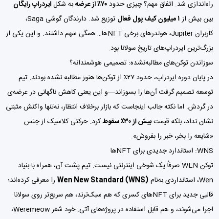
راه‌اندازی شد. اتفاق مهم؟ چیزی حدود
۷۰٪ از عرضه
به شکل
ایردراپ رایگان
بین بیش از
۱ میلیون کیف پول فعال
توزیع شد. دارندگان گوشی Saga،
کاربران Jupiter، هولدرهای برخی NFTها… همگی سهم داشتند. و این یکی از
بزرگ‌ترین ایردراپ‌های تاریخ سولانا بود.
سوزاندن توکن‌های مطالبه‌نشده: تصمیمی هوشمندانه؟
در پایان دوره ایردراپ، حدود ۲۷٪ از توکن‌ها هنوز مطالبه نشده بودند. تیم
توسعه تصمیم گرفت آن‌ها را بسوزاند—و این یعنی کاهش ناگهانی در عرضه‌ی
در گردش. اما نکته جالب اینجاست که بازار برخلاف انتظار، نه‌تنها واکنش مثبتی
نشان نداد، بلکه قیمت
بیش از ۳۰٪ سقوط
کرد. حرکتی کلاسیک از جنس
«شایعه را بخر، خبر را بفروش».
WNS: استاندارد جدیدی برای NFTها
توکن WEN صرفاً یک شوخی اینترنتی نیست. تیم پشت آن، همراه با بنیاد
Wen، استانداردی به‌نام
Wen New Standard (WNS)
را معرفی کرده‌اند؛
قالبی جدید برای NFTهای کسری که هم سبک‌ترند، هم سریع‌تر روی سولانا
اجرا می‌شوند، و هم قابل استفاده در پروژه‌های آتی. خود شعر Weremeow،