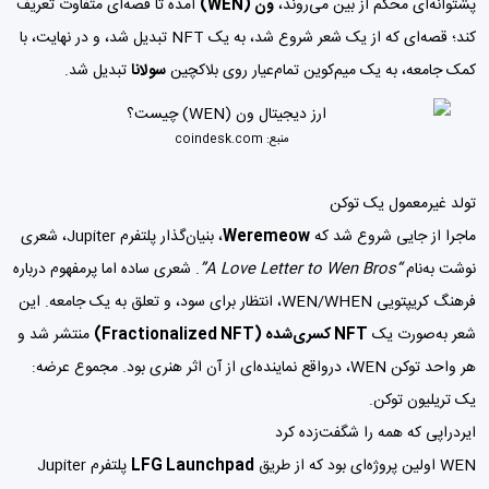
پشتوانه‌ای محکم از بین می‌روند،
ون (WEN)
آمده تا قصه‌ای متفاوت تعریف
کند؛ قصه‌ای که از یک شعر شروع شد، به یک NFT تبدیل شد، و در نهایت، با
کمک جامعه، به یک میم‌کوین تمام‌عیار روی بلاکچین
سولانا
تبدیل شد.
منبع:
coindesk.com
تولد غیرمعمول یک توکن
ماجرا از جایی شروع شد که
Weremeow
، بنیان‌گذار پلتفرم Jupiter، شعری
نوشت به‌نام
“A Love Letter to Wen Bros”
. شعری ساده اما پرمفهوم درباره
فرهنگ کریپتویی WEN/WHEN، انتظار برای سود، و تعلق به یک جامعه. این
شعر به‌صورت یک
NFT کسری‌شده (Fractionalized NFT)
منتشر شد و
هر واحد توکن WEN، درواقع نماینده‌ای از آن اثر هنری بود. مجموع عرضه:
یک تریلیون توکن.
ایردراپی که همه را شگفت‌زده کرد
WEN اولین پروژه‌ای بود که از طریق
LFG Launchpad
پلتفرم Jupiter