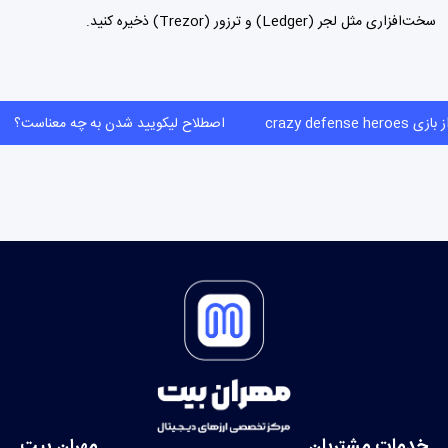
سخت‌افزاری مثل لجر (Ledger) و ترزور (Trezor) ذخیره کنید.
crazy defense hero
اصطلاح لیکویید شدن به چه معناست؟
خدمات مشتریان
مهران بیت