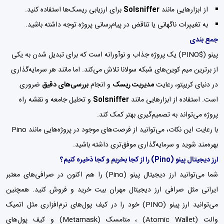
از ابزارهایی مانند
Solsniffer
برای ارزیابی ریسک‌ها استفاده کنید.
به تغییرات ناگهانی یا تناقض در پیام‌رسانی پروژه توجه داشته باشید.
جمع بندی
پینو ($PINO) یک پروژه جذاب و نوآورانه است که برای تبدیل شدن به یکی
از برترین میم کوین‌های شبکه سولانا تلاش می‌کند. اما مانند هر سرمایه‌گذاری
در دنیای کریپتو، رعایت
مدیریت ریسک
و انجام
بررسی‌های دقیق
ضروری
است. استفاده از ابزارهایی مانند
Solsniffer
و تحلیل جامعه و نقشه راه
پروژه می‌تواند به تصمیم‌گیری بهتر کمک کند.
با رعایت این نکات، می‌توانید از فرصت‌های موجود در پروژه‌هایی مانند Pino
بهره‌مند شوید و سرمایه‌گذاری موفق‌تری داشته باشید.
ارز دیجیتال پینو
(Pino)
را از کجا بخریم و کجا ذخیره کنیم؟
شما می‌توانید ارز دیجیتال پینو (Pino) را هم اکنون در صرافی‌های معتبر
ایرانی مثل
صرافی ارز دیجیتال مهران بیت
خرید و فروش کنید. همچنین
می‌توانید ارز پینو (PINO) خود را در کیف پول‌های نرم‌افزاری مثل اتمیک
والت (Atomic Wallet) ،
متامسک (Metamask)
و
کیف پول‌
های