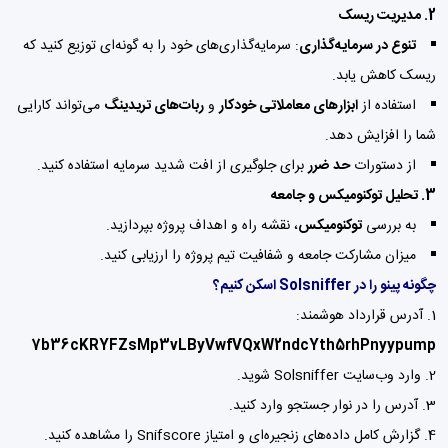
2. مدیریت ریسک
تنوع در سرمایه‌گذاری
: سرمایه‌گذاری‌های خود را به گونه‌ای توزیع کنید که
ریسک کاهش یابد.
استفاده از
ابزارهای معاملاتی خودکار
و
ربات‌های تریدینگ
می‌تواند کارایی
شما را افزایش دهد.
از دستورات
حد ضرر
برای جلوگیری از افت شدید سرمایه استفاده کنید.
3. تحلیل توکنومیکس و جامعه
به بررسی
توکنومیکس
، نقشه راه و اهداف پروژه بپردازید.
میزان مشارکت جامعه و شفافیت تیم پروژه را ارزیابی کنید.
چگونه پینو را در Solsniffer اسکن کنیم؟
آدرس قرارداد هوشمند:
7b36cKRYFZsMp3vLByVwfVQxW2ndcYth5rhPnyypump
وارد وب‌سایت Solsniffer شوید.
آدرس را در نوار جستجو وارد کنید.
گزارش کامل داده‌های زنجیره‌ای و امتیاز Snifscore را مشاهده کنید.