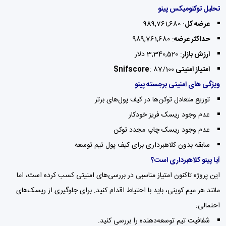
تحلیل توکنومیکس پینو
عرضه کل
: 989,761,680
حداکثر عرضه
: 989,761,680
ارزش بازار
: 3,340,520 دلار
امتیاز امنیتی Snifscore
: 87/100
ویژگی های امنیتی برجسته پینو
توزیع متعادل توکن‌ها در کیف پول‌های برتر
عدم وجود ریسک فریز خودکار
عدم وجود ریسک چاپ مجدد توکن
سابقه بدون کلاهبرداری برای کیف پول تیم توسعه
آیا پینو کلاهبرداری است؟
این پروژه تاکنون امتیاز مناسبی در بررسی‌های امنیتی کسب کرده است، اما
مانند هر میم کوینی، باید با احتیاط اقدام کنید. برای جلوگیری از ریسک‌های
احتمالی:
شفافیت تیم توسعه‌دهنده را بررسی کنید.