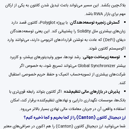
بلاک‌چین بکشد. این مسیر می‌تواند باعث تبدیل شدن کانتون به یکی از ارکان
مهم برای بازار RWA باشد.
گسترش زنجیره توسعه‌دهندگان
: با پروژه Polyglot، کانتون قصد دارد
زبان‌های بیشتری مثل Solidity را پشتیبانی کند. این یعنی توسعه‌دهندگان
دیفای (DeFi) که عادت به نوشتن قراردادهای اتریومی دارند، می‌توانند وارد
اکوسیستم کانتون شوند.
توسعه زیرساخت جهانی
: رشد نودها، سوپر ولیدیتورهای بیشتر، و کاربرد
بیشتر Global Synchronizer می‌تواند تسریع شود، به خصوص اگر
شرکت‌های بیشتری از تسویه‌حساب اتمیک و حفظ حریم خصوصی استقبال
کنند.
پذیرش در بازارهای مالی تنظیم‌شده
: اگر کانتون بتواند رابطه قوی‌تری با
بانک‌ها، موسسات نگهداری دارایی و نهادهای تنظیم‌کننده برقرار کند، امکان
استفاده واقعی آن در جریان معاملات مالی نهادی بسیار بالاتر می‌رود.
ارز دیجیتال کانتون
(Canton)
را از کجا بخریم و کجا ذخیره کنیم؟
شما می‌توانید ارز دیجیتال کانتون (Canton) را هم اکنون در صرافی‌های معتبر