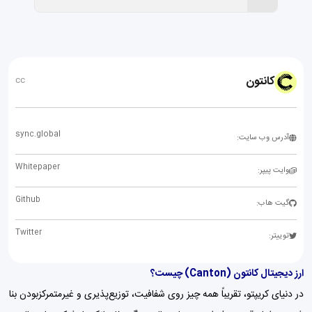
کانتون
CC
sync.global
آدرس وب سایت:
Whitepaper
وایت پیپر:
Github
گیت هاب:
Twitter
توییتر:
ارز دیجیتال کانتون (Canton) چیست؟
در دنیای کریپتو، تقریباً همه چیز روی شفافیت، توزیع‌پذیری و غیرمتمرکزبودن بنا