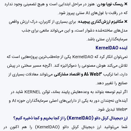
❌
ریسک نوپا بودن
: هنوز در مراحل ابتدایی است و هیچ تضمینی وجود ندارد
که در رقابت با غول‌های AI سنتی پیروز شود.
❌
مکانیزم ارزش‌گذاری پیچیده
: برای بسیاری از کاربران، درک ارزش واقعی
مدل‌های ساخته‌شده دشوار است، و این می‌تواند مانعی برای جذب
سرمایه‌گذاران سنتی باشد.
آینده KernelDAO
نمی‌توان انکار کرد که KernelDAO یکی از جاه‌طلب‌ترین پروژه‌هایی است که
تلاش می‌کند هوش مصنوعی را دموکراتیزه کند. اگرچه مسیر سختی در پیش
دارد، اما ترکیب
AI، Web3 و اقتصاد مشارکتی
می‌تواند معادلات بسیاری از
صنایع را تغییر دهد.
اگر تیم توسعه بتواند به وعده‌هایش پایبند بماند، توکن KERNEL شاید در
آینده‌ای نه‌چندان دور به یکی از دارایی‌های اصلی سرمایه‌گذاران حوزه AI و
Web3 تبدیل شود.
ارز دیجیتال کرنل دائو
(KernelDAO)
را از کجا بخریم و کجا ذخیره کنیم؟
شما می‌توانید ارز دیجیتال کرنل دائو (KernelDAO) را هم اکنون در