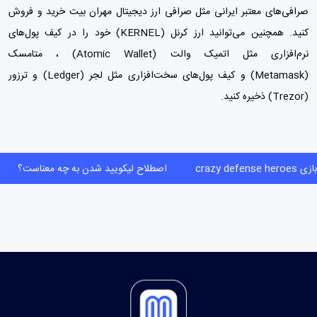
صرافی‌های معتبر ایرانی مثل
صرافی ارز دیجیتال مهران بیت
خرید و فروش
کنید. همچنین می‌توانید ارز کرنل (KERNEL) خود را در کیف پول‌های
نرم‌افزاری مثل اتمیک والت (Atomic Wallet) ،
متامسک
(Metamask)
و
کیف پول‌
های سخت‌افزاری مثل لجر (Ledger) و ترزور
(Trezor) ذخیره کنید.
crazy defense
اصطلاح لیکویید شدن به چه معناست؟