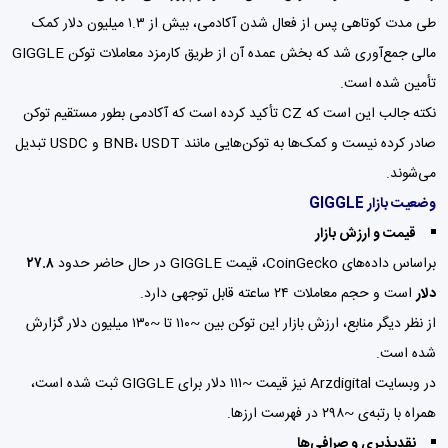
طی مدت کوتاهی پس از فعال شدن آکادمی، بیش از ۱.۳ میلیون دلار کمک
مالی جمع‌آوری شد که بخش عمده آن از طریق کارمزد معاملات توکن GIGGLE
تأمین شده است.
نکته جالب این است که CZ تأکید کرده است که آکادمی بطور مستقیم توکن
صادر کرده نیست و کمک‌ها به توکن‌هایی مانند BNB، USDT و USDC تبدیل
می‌شوند.
وضعیت بازار GIGGLE
قیمت و ارزش بازار
براساس داده‌های CoinGecko، قیمت GIGGLE در حال حاضر حدود
۲۷.۸
دلار
است و حجم معاملات ۲۴ ساعته قابل توجهی دارد.
از نظر دیگر منابع، ارزش بازار این توکن بین ~۱۱۰ تا ~۱۳۰ میلیون دلار گزارش
شده است.
در وبسایت Arzdigital نیز قیمت ~۱۱۱ دلار برای GIGGLE ثبت شده است،
همراه با رتبه‌ی ~۲۹۸ در فهرست ارزها.
نقدپذیری و صرافی‌ها