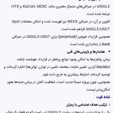
GIGGLE در صرافی‌های متمرکز معتبری مانند KuCoin، MEXC و HTX
عرضه شده است.
افزون بر آن، در صرافی WEEX نیز فهرست شده و امکان معاملات Spot
GIGGLE/USDT فراهم شده است.
همچنین قرارداد فیوچرز (perpetual) برای GIGGLE-USDT در صرافی
LBank راه‌اندازی شده است.
هشدارها و بازبینی‌های فنی
برخی پلتفرم‌ها به امکان وجود توابع پرخطر در قرارداد هوشمند (مانند
blacklist کردن، تغییر مالیات معامله، تغییر در توازن توکن‌ها) اشاره کرده‌اند و
توصیه کرده‌اند احتیاط بیشتری به خرج داده شود.
همچنین، چون پروژه نسبتاً جدید است، شفافیت کامل در برخی جنبه‌ها هنوز
امکان‌پذیر نیست.
نقاط قوت
۱.
ترکیب هدف اجتماعی با رمزارز
یکی از جذاب‌ترین ایده‌ها در پشت GIGGLE این است که نه فقط یک توکن