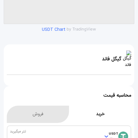
USDT Chart
by TradingView
گیگل فاند
محاسبه قیمت
خرید
فروش
تتر میگیرید
USDT