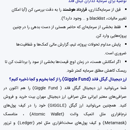
توصیه برای سرمایه گذاران گیگل فاند
قبل از سرمایه‌گذاری،
قرارداد هوشمند
را به دقت بررسی کن (آیا امکان
تغییر مالیات، blacklist و … وجود دارد؟).
فقط بخشی از سرمایه‌ای که حاضر هستی از دست بدهی را در چنین
پروژه‌هایی وارد کن.
پایش مداوم تحولات پروژه، تیم، گزارش مالی کمک‌ها و شفافیت‌ها
ضروری است.
اگر امکانش هست، در زمان اوج قیمت‌ها بخشی از سود را برداشت کن تا
ریسک کاهش مطلق سرمایه کمتر شود.
ارز دیجیتال گیگل فاند
(Giggle Fund)
را از کجا بخریم و کجا ذخیره کنیم؟
شما می‌توانید ارز دیجیتال گیگل فاند ( Giggle Fund) را هم اکنون در
صرافی‌های معتبر ایرانی مثل
صرافی ارز دیجیتال مهران بیت
خرید و فروش
کنید. همچنین می‌توانید ارز گیگل (GIGGLE) خود را در کیف پول‌های
نرم‌افزاری مثل اتمیک والت (Atomic Wallet) ،
متامسک
(Metamask)
و
کیف پول‌
های سخت‌افزاری مثل لجر (Ledger) و ترزور