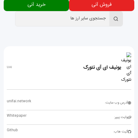
فروش آنی
خرید آنی
یونیف ای آی نتورک
UAI
unifai.network
آدرس وب سایت:
Whitepaper
وایت پیپر:
Github
گیت هاب: