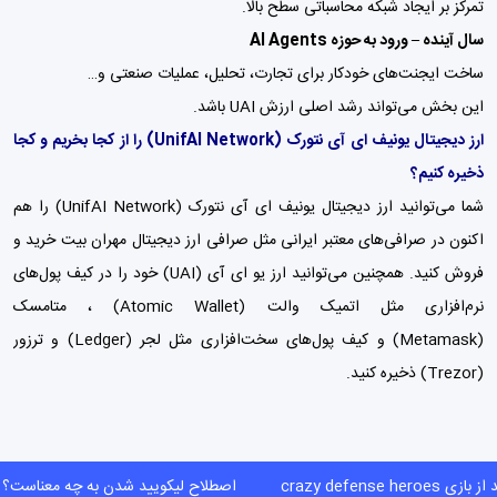
تمرکز بر ایجاد شبکه محاسباتی سطح بالا.
سال آینده – ورود به حوزه AI Agents
ساخت ایجنت‌های خودکار برای تجارت، تحلیل، عملیات صنعتی و…
این بخش می‌تواند رشد اصلی ارزش UAI باشد.
ارز دیجیتال یونیف ای آی نتورک
(UnifAI Network)
را از کجا بخریم و کجا
ذخیره کنیم؟
شما می‌توانید ارز دیجیتال یونیف ای آی نتورک (UnifAI Network) را هم
اکنون در صرافی‌های معتبر ایرانی مثل
صرافی ارز دیجیتال مهران بیت
خرید و
فروش کنید. همچنین می‌توانید ارز یو ای آی (UAI) خود را در کیف پول‌های
نرم‌افزاری مثل اتمیک والت (Atomic Wallet) ،
متامسک
(Metamask)
و
کیف پول‌
های سخت‌افزاری مثل لجر (Ledger) و ترزور
(Trezor) ذخیره کنید.
ی crazy defense heroes
اصطلاح لیکویید شدن به چه معناس