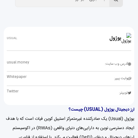
یوژول
USUAL
usual.money
آدرس وب سایت:
Whitepaper
وایت پیپر:
Twitter
توییتر:
ارز دیجیتال یوژول (USUAL) چیست؟
یوژول (Usual) یک صادرکننده غیرمتمرکز استیبل کوین فیات است که با هدف
ایجاد دسترسی نوین به دارایی‌های دنیای واقعی (RWAs) در اکوسیستم
ارزهای دیجیتال و دیفای (DeFi) فعالیت می‌کند. با استفاده از فناوری