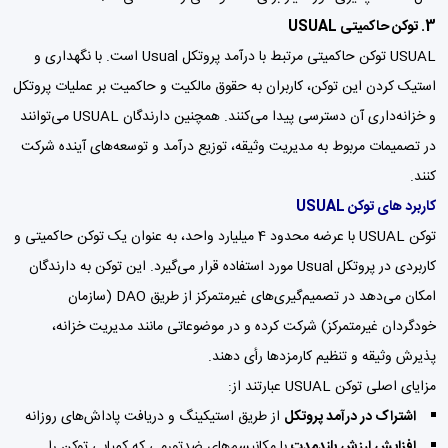
3. توکن حاکمیتی USUAL
USUAL توکن حاکمیتی مرتبط با درآمد پروتکل Usual است. با نگهداری و
استیک کردن این توکن، کاربران به حقوق مالکیت و حاکمیت بر عملیات پروتکل
و خزانه‌داری آن دسترسی پیدا می‌کنند. همچنین دارندگان USUAL می‌توانند
در تصمیمات مربوط به مدیریت وثیقه، توزیع درآمد و توسعه‌های آینده شرکت
کنند.
کاربرد های توکن USUAL
توکن USUAL با عرضه محدود 4 میلیارد واحد، به عنوان یک توکن حاکمیتی و
کاربردی در پروتکل Usual مورد استفاده قرار می‌گیرد. این توکن به دارندگان
امکان می‌دهد در تصمیم‌گیری‌های غیرمتمرکز از طریق DAO (سازمان
خودگردان غیرمتمرکز) شرکت کرده و در موضوعاتی مانند مدیریت خزانه،
پذیرش وثیقه و تنظیم کارمزدها رأی دهند.
مزایای اصلی توکن USUAL عبارتند از:
اشتراک در درآمد پروتکل
از طریق استیکینگ و دریافت پاداش‌های روزانه
افزایش ارزش بلندمدت
با مکانیسم‌های ضدتورمی که کمیابی توکن را