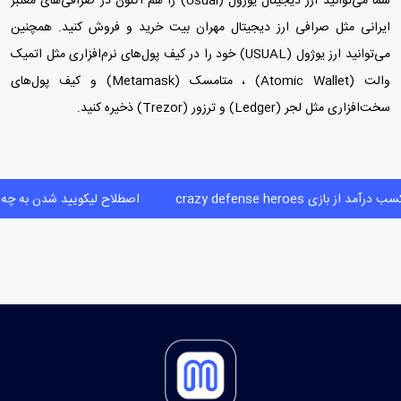
شما می‌توانید ارز دیجیتال یوژول (Usual) را هم اکنون در صرافی‌های معتبر
ایرانی مثل
صرافی ارز دیجیتال مهران بیت
خرید و فروش کنید. همچنین
می‌توانید ارز یوژول (USUAL) خود را در کیف پول‌های نرم‌افزاری مثل اتمیک
والت (Atomic Wallet) ،
متامسک (Metamask)
و
کیف پول‌
های
سخت‌افزاری مثل لجر (Ledger) و ترزور (Trezor) ذخیره کنید.
کسب درآمد از بازی crazy defense heroes
اصطلاح لیکویید شدن به 