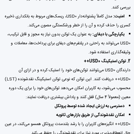
بررسی کنند.
امنیت:
مدل کاملاً پشتوانه‌دار USD0، ریسک‌های مربوط به بانکداری ذخیره
کسری را حذف کرده و آن را از خطر ورشکستگی مصون می‌کند.
یکپارچگی با دیفای:
به عنوان یک توکن بدون نیاز به مجوز و قابل ترکیب،
USD0 می‌تواند به راحتی در پلتفرم‌های دیفای برای پرداخت‌ها، معاملات و
وثیقه‌گذاری استفاده شود.
2. توکن استیکینگ USD0++
دارندگان USD0 می‌توانند توکن‌های خود را استیک کرده و در ازای آن
USD0++ دریافت کنند. این توکن که نوعی توکن استیکینگ نقدشونده (LST)
محسوب می‌شود، به کاربران امکان می‌دهد توکن‌های خود را برای یک دوره
معین (معمولاً 4 سال) قفل کنند و پاداش بیشتری دریافت نمایند:
دسترسی به ارزش ایجاد شده توسط پروتکل
امکان نقدشوندگی از طریق بازارهای ثانویه
USD0++ انگیزه‌های کاربران را با رشد بلندمدت پروتکل همسو می‌کند، در عین
حال انعطاف‌پذیری مورد نیاز برای نقدشوندگی را حفظ می‌کند.