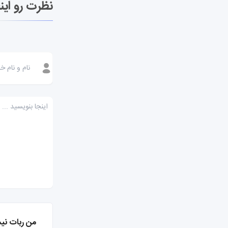
نظرت رو این
من ربات نی