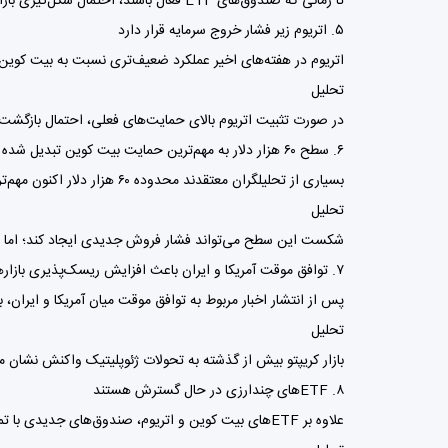
تا زمانی که صندوق‌های ETF فعال باشند، احتمال شکل‌گیری بازار نزولی عمیق مشابه سال ۲۰۲۲ کاهش پیدا می‌کند.
۵. اتریوم زیر فشار خروج سرمایه قرار دارد
اتریوم در هفته‌های اخیر عملکرد ضعیف‌تری نسبت به بیت کوین داشته و بخشی از سرما
تحلیل
در صورت تثبیت اتریوم بالای حمایت‌های فعلی، احتمال بازگ
۶. سطح ۶۰ هزار دلار به مهم‌ترین حمایت بیت کوین تبدیل شده است
بسیاری از تحلیلگران معتقدند محدوده ۶۰ هزار دلار اکنون مهم‌ترین خط دفاعی خریداران است.
تحلیل
شکست این سطح می‌تواند فشار فروش جدیدی ایجاد کند؛ اما 
۷. توافق موقت آمریکا و ایران باعث افزایش ریسک‌پذیری بازارها شد
پس از انتشار اخبار مربوط به توافق موقت میان آمریکا و ایران، بیت کوین توانست تا نزدیکی ۶۷ هزار
تحلیل
بازار کریپتو بیش از گذشته به تحولات ژئوپلیتیک واکنش نشان می
۸. ETFهای چندارزی در حال گسترش هستند
علاوه بر ETFهای بیت کوین و اتریوم، صندوق‌های جدیدی با تمرکز بر سبدی از ارزهای دیجیتال در حال جذب سرمایه هستند.