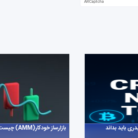
ARCaptcha
بازارساز خودکار(AMM) چیست؟