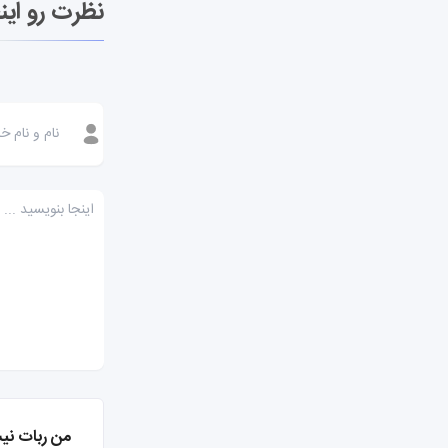
نظرت رو این
من ربات نی