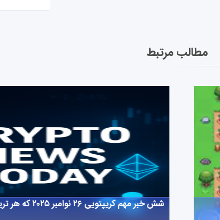
مطالب مرتبط
شش خبر مهم کریپتویی ۲۶ نوامبر ۲۰۲۵ که هر تریدری باید بداند