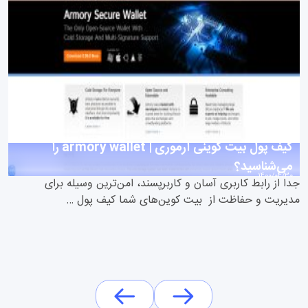
کیف پول بیت کوینی آرموری | armory wallet را
می‌شناسید؟
1400/04/30
جدا از رابط کاربری آسان و کاربر‌پسند، امن‌ترین وسیله برای
مدیریت و حفاظت از بیت کوین‌های شما کیف پول …