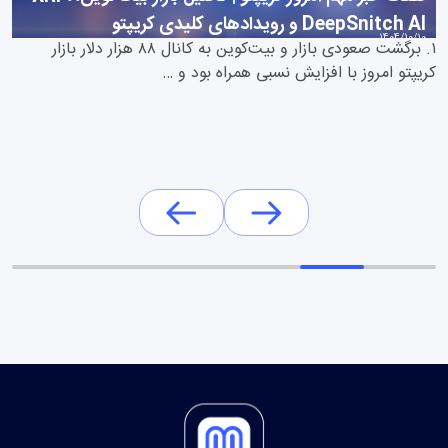
DeepSnitch AI و رویدادهای کلیدی کریپتو
1404/10/10
۱. برگشت صعودی بازار و بیت‌کوین به کانال ۸۸ هزار دلار بازار
کریپتو امروز با افزایش نسبی همراه بود و …