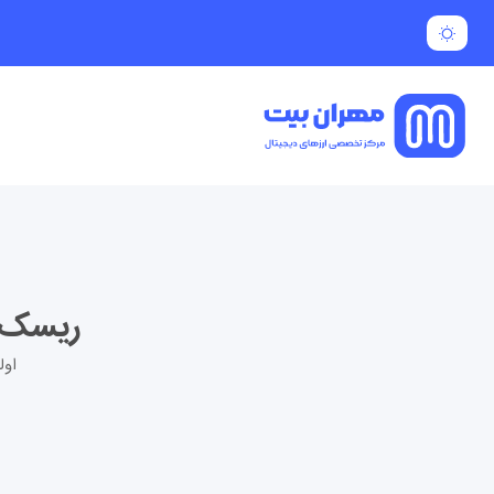
ریسک ه
اول