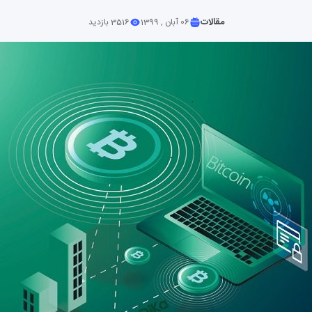
مقالات
06 آبان , 1399
3516 بازدید