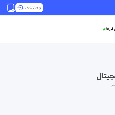
ورود
/
ثبت نام
ارزها
جیتال
نم