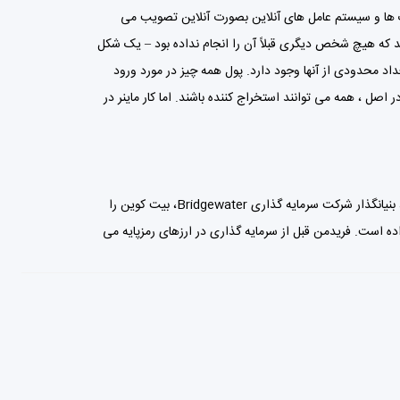
با همان سرعت انجام می شوند. با خودم خندیدم: این قطعاً جلب نخواهد کرد. اکنون ، سالها بعد ، در حالی که ارزهای دیجیتال همچنان توسط مارک ها و سیستم عامل های آنلاین بصورت آنلاین تصویب می 
شوند ، کلماتم را می خورم. ارزهای دیجیتال از زمانی آغاز شد که ساتوشی ناکاموتو ، مخترع نام مستعار بیت کوین ، آرزو داشت که چیزی را ایجاد کند که هیچ شخص دیگری قبلاً آن را انجام نداده بود – یک شکل 
دیجیتال از جریان پول. می توانید از حساب بانکی خود به عنوان مثال استفاده کنید. می توانید به بانک بروید و سکه و اسکناس را خارج کنید ، که تعداد محدودی از آنها وجود دارد. پول همه چیز در مورد ورود 
تأیید شده به نوعی پایگاه داده حساب ها ، مانده ها و معاملات است. فقط “استخراج کنندگان” بیت کوین می توانند معاملات را تأیید کنند ، اگرچه در اصل ، همه می توانند استخراج کننده باشند. اما کار ماینر در 
علی رغم محبوبیت و عملکرد مثبت قیمت، ارز دیجیتال بدون خطر نیست. فریدمن خاطرنشان می کند که سرمایه گذاران برجسته ای مانند ری دالیو، بنیانگذار شرکت سرمایه گذاری Bridgewater، بیت کوین را 
“حباب” خواندند، در حالی که جیمی دیمون، مدیر عامل JPMorgan، ارز رمزنگاری غیر تخت را که ارز مورد حمایت دولت نیست، مورد انتقاد قرار داده است. فریدمن قبل از سرمایه گذاری در ارزهای رمزپایه می 