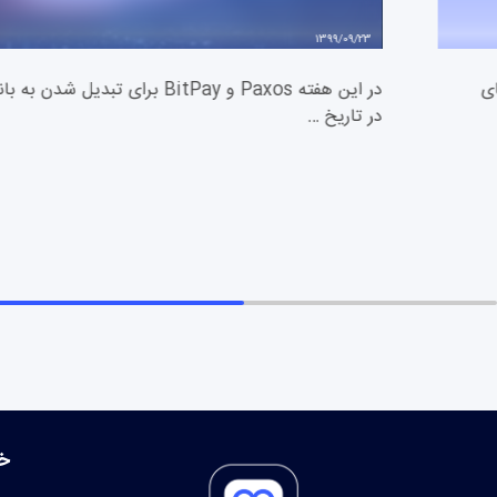
1399/09/23
ی
در این هفته Paxos و BitPay برای تب
در تاریخ …
خ