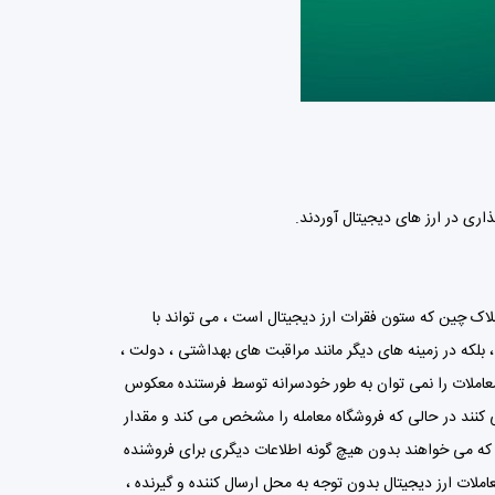
ری در ارز های دیجیتال آوردند.
ارزهای دیجیتال مبتنی بر فناوری بلاکچین هستند که فریدمن گفت: دارای توانایی ایجاد تحول در بازار مالی و موارد دیگر است. وی گفت: “فناوری بلاک چین که ستون فقرات ارز دیجیتال است ، می تواند با 
کاهش هزینه و پیچیدگی معاملات مالی ، ضمن افزایش شفافیت ، خدمات مالی را مختل کند.” “پیامدهای فناوری بلاکچین ، نه تنها در خدمات مالی ، بلکه در زمینه های دیگر مانند مراقبت های بهداشتی ، دولت ، 
قانون ، آموزش ، فناوری و موارد دیگر بسیار گسترده است.” بوارید گفت: یکی از بزرگترین مزایا این است که ارز رمزنگاری شده قابل جعل نیست و معاملات را نمی توان به طور خودسرانه توسط فرستنده معکوس 
کرد (همانطور که بازپرداخت کارت اعتباری می تواند). علاوه بر این ، معاملات ارزهای رمزپایه ناشناس است. کارتهای اعتباری به صورت کششی کار می کنند در حالی که فروشگاه معامله را مشخص می کند و مقدار 
فروش را از کارت “بیرون می کشد”. کریپنوکارنسی از یک مدل “push” استفاده می کند که دارنده ارز رمزنگاری را وادار می کند دقیقاً همان چیزی را که می خواهند بدون هیچ گونه اطلاعات دیگری برای فروشنده 
ارسال کند. یکی دیگر از مزایای این امر این است که چگونه ارز رمزنگاری شده به نرخ ارز ، نرخ بهره یا هزینه های معاملاتی متصل نیست. بعلاوه ، معاملات ارز دیجیتال بدون توجه به محل ارسال کننده و گیرنده ، 