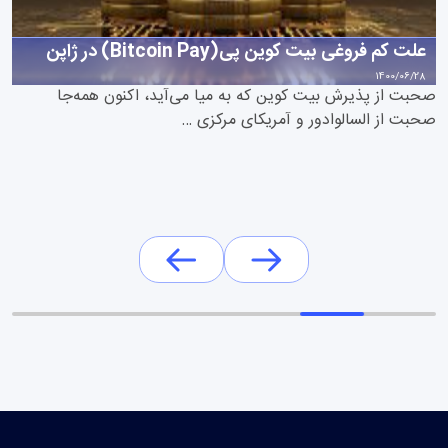
علت کم فروغی بیت کوین پی(Bitcoin Pay) در ژاپن
1400/06/28
صحبت از پذیرش بیت کوین که به میا می‌آید، اکنون همه‌جا
صحبت از السالوادور و آمریکای مرکزی …