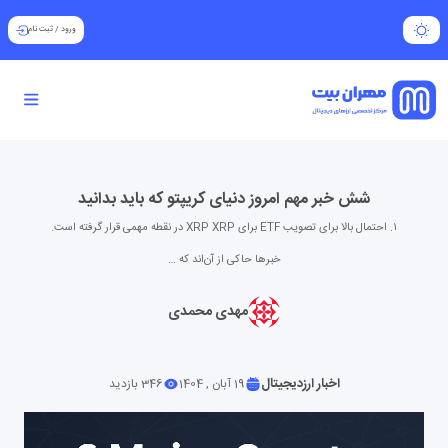
ورود
/
ثبت نام
شش خبر مهم امروز دنیای کریپتو که باید بدانید
۱. احتمال بالا برای تصویب ETF برای XRP XRP در نقطه مهمی قرار گرفته است.
خبرها حاکی از آن‌اند که …
مهدی محمدی
اخبار ارزدیجیتال
19 آبان , 1404
346 بازدید