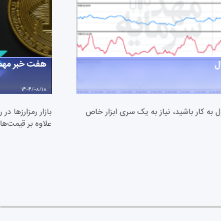
ل
هفت خبر مهم کریپتو امروز (۹
1404/08/18
 به کار باشید، نیاز به یک سری ابزار خاص
بازار رمزارزها د
علاوه بر قیمت‌ه