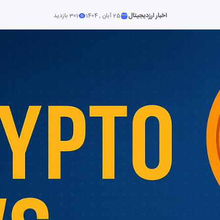
اخبار ارزدیجیتال
25 آبان , 1404
301 بازدید