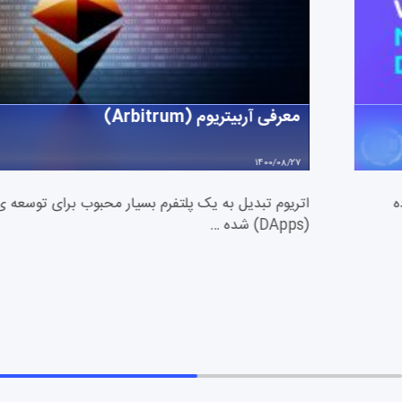
معرفی آربیتریوم (Arbitrum)
1400/08/27
خورده
اتریوم تبدیل به یک پلتفرم بسیار محبوب برای توسعه ی
(DApps)‌ شده …