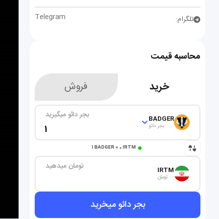
Telegram
تلگرام:
محاسبه قیمت
خرید
فروش
بجر دائو میگیرید
BADGER
بجر دائو
1
BADGER
=
0
IRTM
تومان میدهید
IRTM
تومان
بجر دائو میخرید