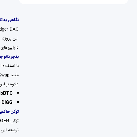
نگاهی به تاریخچه 
دارایی‌های 
بدجر دائو چ
مانند Convex Finance، Yearn Finance، SushiSwap و دیگر پلتفرم‌های پرطرفدار سرمایه‌گذاری می‌کنند تا کاربران بتوانند بازدهی کسب کنند.
علاوه بر این، Badger DAO دو توکن ویژه ارائه
ibBTC
DIGG
:
توکن حاکمیتی BADGER
توکن
GER
توسعه این 