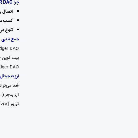
چرا BADGER DAO اهمیت دارد؟
اتصال ب
کسب سود
تنوع در 
جمع بندی
بیت کوین خو
Badger DAO می‌تواند گزینه‌ای جذاب برا
ارز دیجیتال
شما می‌توانید ارز دیجیتال ب
ارز بدجر (Badger) خود را در کیف پول‌های نرم‌افزاری مثل اتمیک والت (Atomic Wallet) ،
ترزور (Trezor) ذخیره کنید.