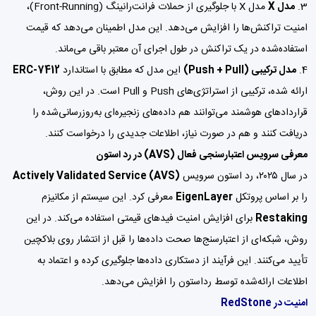
مدل X
مدل X با جلوگیری از حملات فرانت‌رانینگ (Front-Running)،
امنیت تراکنش‌ها را افزایش می‌دهد. این مدل اطمینان می‌دهد که قیمت
استفاده‌شده در یک تراکنش در طول اجرای آن معتبر باقی می‌ماند.
مدل ترکیبی (Push + Pull)
این مدل که مطابق با استاندارد
ERC-7412
ارائه شده، ترکیبی از استراتژی‌های Push و Pull است. در این روش،
قراردادهای هوشمند می‌توانند هم داده‌های زنجیره‌ای به‌روزرسانی‌شده را
دریافت کنند و هم در صورت نیاز، اطلاعات جدیدی را درخواست کنند.
معرفی سرویس اعتبارسنجی فعال (AVS) در رد استون
در سال ۲۰۲۵، رد استون سرویس
Actively Validated Service (AVS)
را بر اساس پروتکل
EigenLayer
معرفی کرد. این سیستم از مکانیزم
Restaking
برای افزایش امنیت فیدهای قیمتی استفاده می‌کند. در این
روش، شبکه‌ای از اعتبارسنج‌ها صحت داده‌ها را قبل از انتشار روی بلاکچین
تأیید می‌کنند. این فرآیند از دستکاری داده‌ها جلوگیری کرده و اعتماد به
اطلاعات ارائه‌شده توسط رداستون را افزایش می‌دهد.
امنیت در RedStone