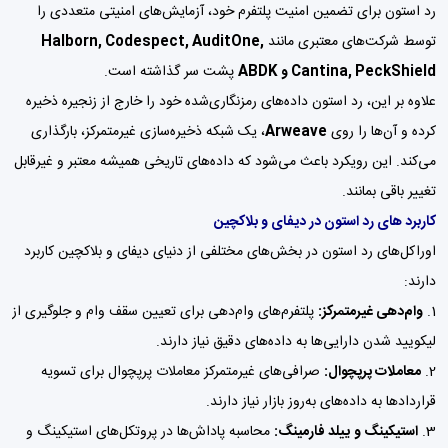
رد استون برای تضمین امنیت پلتفرم خود، آزمایش‌های امنیتی متعددی را
توسط شرکت‌های معتبری مانند
Halborn, Codespect, AuditOne,
Cantina, PeckShield و ABDK
پشت سر گذاشته است.
علاوه بر این، رد استون داده‌های رمزنگاری‌شده خود را خارج از زنجیره ذخیره
کرده و آن‌ها را روی
Arweave
، یک شبکه ذخیره‌سازی غیرمتمرکز، بارگذاری
می‌کند. این رویکرد باعث می‌شود که داده‌های تاریخی همیشه معتبر و غیرقابل
تغییر باقی بمانند.
کاربرد های رد استون در دیفای و بلاکچین
اوراکل‌های رد استون در بخش‌های مختلفی از دنیای دیفای و بلاکچین کاربرد
دارند:
وام‌دهی غیرمتمرکز:
پلتفرم‌های وام‌دهی برای تعیین سقف وام و جلوگیری از
لیکویید شدن دارایی‌ها به داده‌های دقیق نیاز دارند.
معاملات پرپچوال:
صرافی‌های غیرمتمرکز معاملات پرپچوال برای تسویه
قراردادها به داده‌های به‌روز بازار نیاز دارند.
استیکینگ و ییلد فارمینگ:
محاسبه پاداش‌ها در پروتکل‌های استیکینگ و