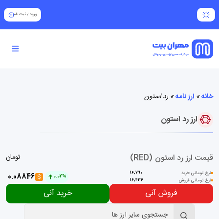
ورود
/
ثبت نام
خانه
»
ارز نامه
»
رد استون
ارز رد استون
قیمت ارز رد استون (RED)
تومان
نرخ تومانی خرید
16,790
0.08846
$
0.02%
نرخ تومانی فروش
16,436
فروش آنی
خرید آنی