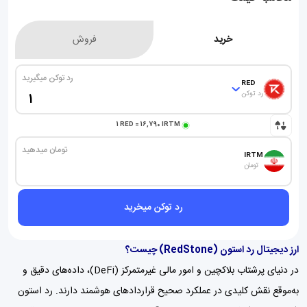
خرید
فروش
رد توکن میگیرید
RED
رد توکن
1
RED
=
16,790
IRTM
تومان میدهید
IRTM
تومان
رد توکن میخرید
ارز دیجیتال رد استون (RedStone) چیست؟
در دنیای پرشتاب بلاکچین و امور مالی غیرمتمرکز (DeFi)، داده‌های دقیق و
به‌موقع نقش کلیدی در عملکرد صحیح قراردادهای هوشمند دارند. رد استون