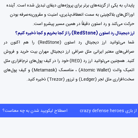
پایدار، به یکی از گزینه‌های برتر برای پروژه‌های دیفای تبدیل شده است. آینده
اوراکل‌های بلاکچینی به سمت انعطاف‌پذیری، امنیت و مقرون‌به‌صرفه بودن
حرکت می‌کند و رد استون دقیقاً در همین مسیر پیشرو است.
ارز دیجیتال رد استون
(RedStone)
را از کجا بخریم و کجا ذخیره کنیم؟
شما می‌توانید ارز دیجیتال رد استون (RedStone) را هم اکنون در
صرافی‌های معتبر ایرانی مثل
صرافی ارز دیجیتال مهران بیت
خرید و فروش
کنید. همچنین می‌توانید ارز رد (RED) خود را در کیف پول‌های نرم‌افزاری مثل
اتمیک والت (Atomic Wallet) ،
متامسک (Metamask)
و
کیف پول‌
های
سخت‌افزاری مثل لجر (Ledger) و ترزور (Trezor) ذخیره کنید.
 crazy defense heroes
اصطلاح لیکویید شدن به چه معناست