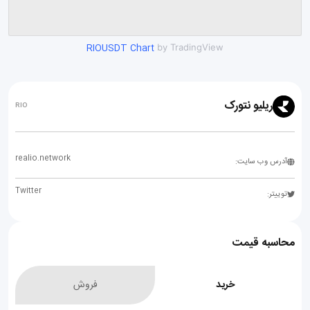
RIOUSDT Chart
by TradingView
ریلیو نتورک
RIO
realio.network
آدرس وب سایت:
Twitter
توییتر:
محاسبه قیمت
خرید
فروش