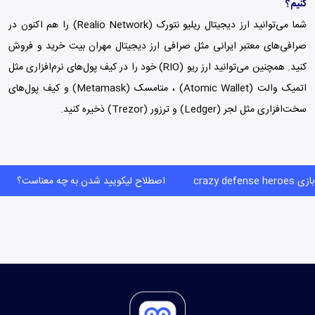
کنیم؟
شما می‌توانید ارز دیجیتال ریلیو نتورک (
Realio Network
) را هم اکنون در
صرافی‌های معتبر ایرانی مثل
صرافی ارز دیجیتال مهران بیت
خرید و فروش
کنید. همچنین می‌توانید ارز ریو (RIO) خود را در کیف پول‌های نرم‌افزاری مثل
اتمیک والت (Atomic Wallet) ،
متامسک (Metamask)
و
کیف پول‌
های
سخت‌افزاری مثل لجر (Ledger) و ترزور (Trezor) ذخیره کنید.
crazy defense 
اصطلاح لیکویید شدن به چه معناست؟