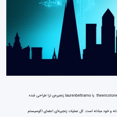
(Terra) یک پروژه رمزنگاری برجسته تبدیل شده است. همچنین برای پیگیری اکوسیستم‌های متفاوتی چون theericstone یا laurenbeltramo زنجیره‌ی ترا طراحی شده
ها ، مدیریت مبادله و خود مبادله است. کل عملیات زنجیره‌ای اعضای اکوسیستم