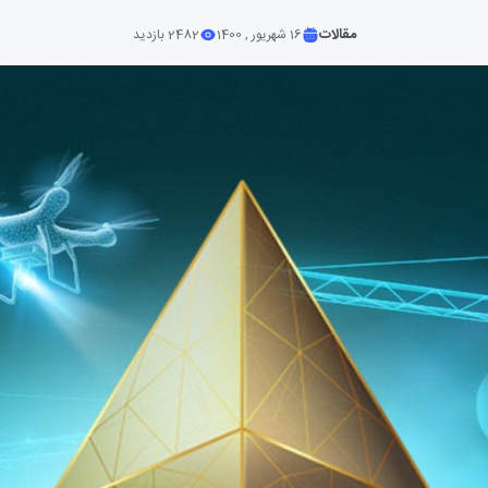
مقالات
16 شهریور , 1400
2482 بازدید