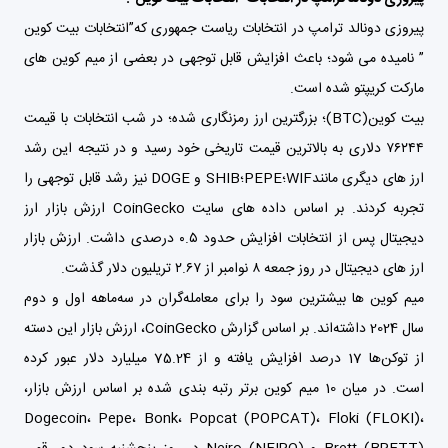
پیروزی دونالد ترامپ در انتخابات ریاست جمهوری که”انتخابات بیت کوین
” نامیده می شود؛ باعث افزایش قابل توجهی در بعضی از میم کوین های
مارکت کریپتو شده است.
بیت کوین(BTC)؛ بزرگترین ارز رمزنگاری شده؛ در شب انتخابات با قیمت
۷۶۲۴۴ دلاری به بالاترین قیمت تاریخی خود رسید و در نتیجه این رشد
ارز های دیگری مانندWIF؛PEPE؛SHIB و DOGE نیز رشد قابل توجهی را
تجربه کردند. بر اساس داده های سایت
CoinGecko
ارزش بازار ارز
دیجیتال پس از انتخابات افزایش حدود ۰.۵ درصدی داشت. ارزش بازار
ارز های دیجیتال در روز جمعه ۸ نوامبر از ۲.۶۷ تریلیون دلار گذشت.
میم کوین ها بیشترین سود را برای معامله‌گران در سه‌ماهه اول و دوم
سال 2024 داشته‌اند. بر اساس گزارش CoinGecko، ارزش بازار این دسته
از توکن‌ها 17 درصد افزایش یافته و از 75.24 میلیارد دلار عبور کرده
است. در میان 10 میم کوین برتر رتبه بندی شده بر اساس ارزش بازار،
Dogecoin
،
Pepe
، Bonk، Popcat (POPCAT)،
Floki (FLOKI)
،