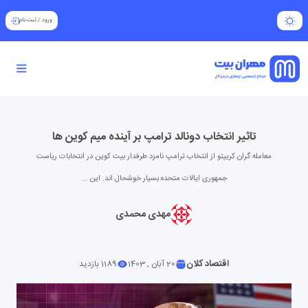
ورود
/
ثبت نام
تاثیر انتخاب دونالد ترامپ بر آینده میم کوین ها
معامله گران کریپتو از انتخاب ترامپ نامزد طرفدار بیت کوین در انتخابات ریاست
جمهوری ایالات متحده بسیار خوشحال اند. این …
مهدی محمدی
اقتصاد کلان
20 آبان , 1403
1189 بازدید