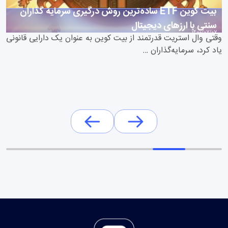
بیت کوین ETF ساده‌ترین روش درگیری سرمایه گذاران
سنتی با ارزهای دیجیتال
1400/07/07
وقتی وال استریت قدرتمند از بیت کوین به عنوان یک دارایی قانونی
یاد کرد، سرمایه‌گذاران …