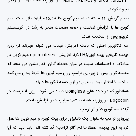
Brett (BRETT) و Neiro (NEIRO) در روز پنجشنبه سود دو رقمی
تجربه کردند.
حجم گردش 24 ساعته دسته میم کوین ها 15.48 میلیارد دلار است .میم
کوین ها با افزایش فعالیت و حجم معاملات منجر به رشد در اکوسیستم
کریپتو پس از انتخابات شدند.
سه کاتالیزور اصلی که باعث افزایش قیمت می شوند عبارتند از: زدن
قیمت تاریخی بیت کوین(ATH)، افزایش open interest میم کوین در
مبادلات و احساسات مثبت در میان معامله گران. آمار نشان می دهد که
معامله گران پس از پیروزی ترامپ روی میم کوین ها شرط بندی می کنند
و احتمالاً انتظار سود بیشتری در این دسته توکن ها دارند.
همانطور که در داده های Coinglass دیده می شود، اوپن اینترست در
Dogecoin در روز پنجشنبه به 1.07 میلیارد دلار افزایش یافت.
آینده میم کوین ها و اثر ترامپ
پیروزی ترامپ به عنوان یک کاتالیزور برای بیت کوین و میم کوین ها عمل
کرد.به این پدیده اصطلاحا نام “اثر ترامپ” گذاشته اند. باید دید که آیا