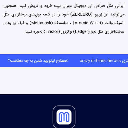
ایرانی مثل
صرافی ارز دیجیتال مهران بیت
خرید و فروش کنید. همچنین
می‌توانید ارز زربرو (ZEREBRO) خود را در کیف پول‌های نرم‌افزاری مثل
اتمیک والت (Atomic Wallet) ،
متامسک (Metamask)
و
کیف پول‌
های
سخت‌افزاری مثل لجر (Ledger) و ترزور (Trezor) ذخیره کنید.
crazy defens
اصطلاح لیکویید شدن به چه معناست؟