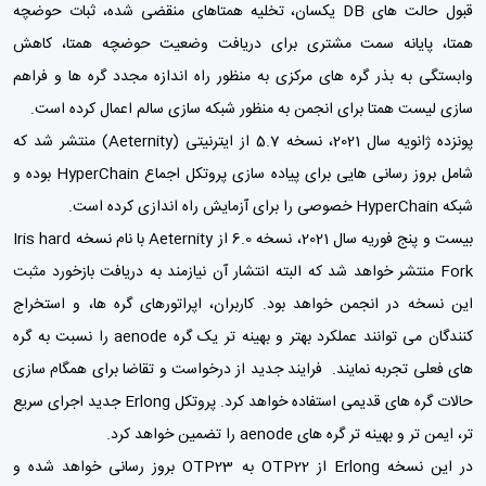
قبول حالت های DB یکسان، تخلیه همتاهای منقضی شده، ثبات حوضچه
همتا، پایانه سمت مشتری برای دریافت وضعیت حوضچه همتا، کاهش
وابستگی به بذر گره های مرکزی به منظور راه اندازه مجدد گره ها و فراهم
سازی لیست همتا برای انجمن به منظور شبکه سازی سالم اعمال کرده است.
پونزده ژانویه سال 2021، نسخه 5.7 از ایترنیتی (Aeternity) منتشر شد که
شامل بروز رسانی هایی برای پیاده سازی پروتکل اجماع HyperChain بوده و
شبکه HyperChain خصوصی را برای آزمایش راه اندازی کرده است.
بیست و پنج فوریه سال 2021، نسخه 6.0 از Aeternity با نام نسخه Iris hard
Fork منتشر خواهد شد که البته انتشار آن نیازمند به دریافت بازخورد مثبت
این نسخه در انجمن خواهد بود. کاربران، اپراتورهای گره ها، و استخراج
کنندگان می توانند عملکرد بهتر و بهینه تر یک گره aenode را نسبت به گره
های فعلی تجربه نمایند. فرایند جدید از درخواست و تقاضا برای همگام سازی
حالات گره های قدیمی استفاده خواهد کرد. پروتکل Erlong جدید اجرای سریع
تر، ایمن تر و بهینه تر گره های aenode را تضمین خواهد کرد.
در این نسخه Erlong از OTP22 به OTP23 بروز رسانی خواهد شده و