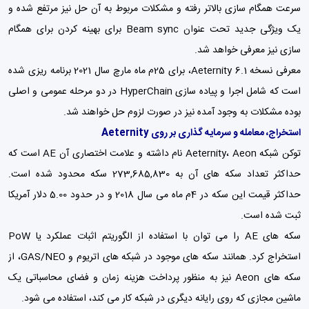
سرعت همگام سازی بالاتر رفته و مشکلات مربوط به آن حل نیز مرتفع شده و
یک ویژگی جدید تحت عنوان Beam sync برای بهینه کردن برای همگام
سازی نیز معرفی خواهد شد.
معرفی نسخه 6.1 Aeternity، برای 25م ماه مارچ سال 2021 برنامه ریزی شده
است که شامل اجرا و پیاده سازی HyperChain در دو مرحله عمومی و اصلی
بوده مشکلات به وجود آمده نیز در صورت لزوم حل خواهند شد.
استخراج، معامله و سرمایه گذاری بر روی Aeternity
توکن شبکه Aeternity، Aeon نام داشته و علامت اختصاری آن AE است که
حداکثر تعداد سکه های آن به 273,685,830 سکه محدود شده است.
حداکثر قیمت این سکه در 4م ماه می سال 2018 و در حدود 5.00 دلار آمریکا
ثبت شده است.
سکه های AE را می توان با استفاده از الگوریتم اثبات عملکرد یا PoW
استخراج کرد. همانند سکه های موجود در شبکه های اتریوم و GAS/NEO، از
سکه های Aeon نیز به منظور پرداخت هزینه زمان و فضای محاسباتی یک
ماشین مجازی که روی رایانه دیگری در شبکه کار می کند، استفاده می شود.