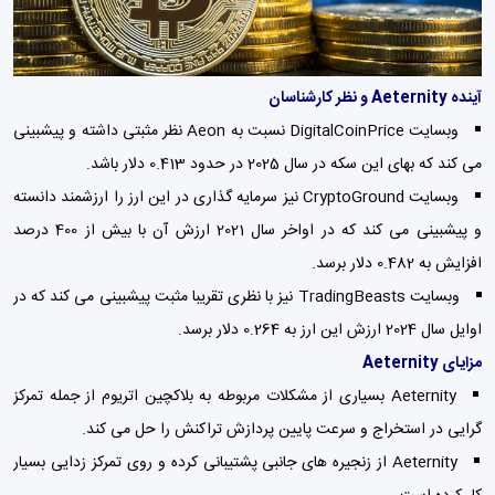
آینده Aeternity و نظر کارشناسان
وبسایت DigitalCoinPrice نسبت به Aeon نظر مثبتی داشته و پیشبینی
می کند که بهای این سکه در سال 2025 در حدود 0.413 دلار باشد.
وبسایت CryptoGround نیز سرمایه گذاری در این ارز را ارزشمند دانسته
و پیشبینی می کند که در اواخر سال 2021 ارزش آن با بیش از 400 درصد
افزایش به 0.482 دلار برسد.
وبسایت TradingBeasts نیز با نظری تقریبا مثبت پیشبینی می کند که در
اوایل سال 2024 ارزش این ارز به 0.264 دلار برسد.
مزایای Aeternity
Aeternity بسیاری از مشکلات مربوطه به بلاکچین اتریوم از جمله تمرکز
گرایی در استخراج و سرعت پایین پردازش تراکنش را حل می کند.
Aeternity از زنجیره های جانبی پشتیبانی کرده و روی تمرکز زدایی بسیار