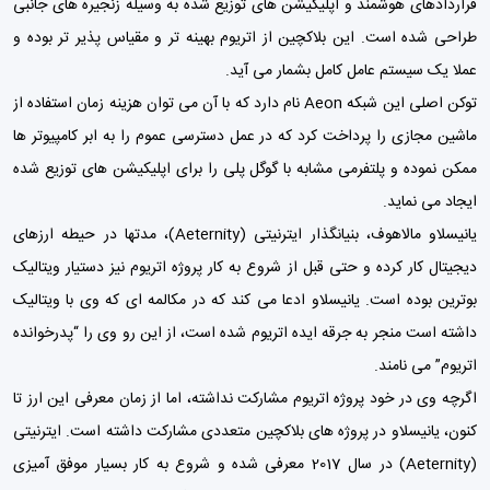
قراردادهای هوشمند و اپلیکیشن های توزیع شده به وسیله زنجیره های جانبی
طراحی شده است. این بلاکچین از اتریوم بهینه تر و مقیاس پذیر تر بوده و
عملا یک سیستم عامل کامل بشمار می آید.
توکن اصلی این شبکه Aeon نام دارد که با آن می توان هزینه زمان استفاده از
ماشین مجازی را پرداخت کرد که در عمل دسترسی عموم را به ابر کامپیوتر ها
ممکن نموده و پلتفرمی مشابه با گوگل پلی را برای اپلیکیشن های توزیع شده
ایجاد می نماید.
یانیسلاو مالاهوف، بنیانگذار ایترنیتی (Aeternity)، مدتها در حیطه ارزهای
دیجیتال کار کرده و حتی قبل از شروع به کار پروژه اتریوم نیز دستیار ویتالیک
بوترین بوده است. یانیسلاو ادعا می کند که در مکالمه ای که وی با ویتالیک
داشته است منجر به جرقه ایده اتریوم شده است، از این رو وی را “پدرخوانده
اتریوم” می نامند.
اگرچه وی در خود پروژه اتریوم مشارکت نداشته، اما از زمان معرفی این ارز تا
کنون، یانیسلاو در پروژه های بلاکچین متعددی مشارکت داشته است. ایترنیتی
(Aeternity) در سال 2017 معرفی شده و شروع به کار بسیار موفق آمیزی