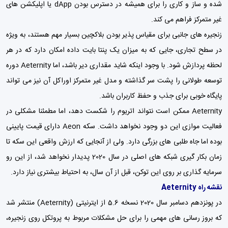
شده و ساز و کاری را برای همیشه در دسترس بودن dApp یا اپلیکشن های
غیر متمرکز فراهم می کند.
زنجیره های جانبی برای مقیاس پذیر بودن بلاکچین بسیار مهم هستند، به ویژه
در سطح تجاری، جایی که به میزان یک پنتا بایت داده امکان دارد که در هر
لحظه پردازش شود. با وجود اینکه شاید مقداری دیر باشد، اما Aeternity دوره
توسعه طولانی را پشت سر گذاشته و مدل غیر متمرکز اوراکل آن نیز می تواند
پایگاه خوبی برای جذب و حفظ کاربران باشد.
Aeternity ممکن است نتواند اتریوم را شکست دهد، اما مطمئنا مشکلی در
فعالیت موازی این دو وجود نخواهد داشت. سکه Aeon دارای قیمت پایینی
بوده اما جاه طلبی های بزرگی دارد. ولی از آنجایی که ارزش واقعی این سکه تا
زمان بکار گیری شبکه های اصلی در سال 2020 پدیدار نخواهد شد، از این رو
سرمایه گذاری بر روی این توکن، قبل از آن سال، به احتیاط بیشتری نیاز دارد.
نقشه راه Aeternity
در پونزدهم دسامبر سال 2020 نسخه 5.6 از ایترنیتی (Aeternity) منتشر شد
که بروز رسانی های مهمی را برای حل مشکلات مربوط به پروتکل روی زنجیره،