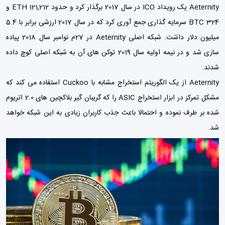
Aeternity یک رویداد ICO در سال 2017 برگذار کرد و حدود 121,212 ETH و
324 BTC سرمایه گذاری جمع آوری کرد که در سال 2017 ارزشی برابر با 5.4
میلیون دلار داشت. شبکه اصلی Aeternity در 27م نوامبر سال 2018 پیاده
سازی شد و در نیمه اولیه سال 2019 توکن های آن به شبکه اصلی کوچ داده
شدند.
Aeternity از یک الگوریتم استخراج مشابه با Cuckoo استفاده می کند که
مشکل تمرکز در ابزار استخراج ASIC را که گریبان گیر بلاکچین های 2.0 اتریوم
شده بر طرف نموده و احتمالا باعث جذب کاربران زیادی به این شبکه خواهد
شد.