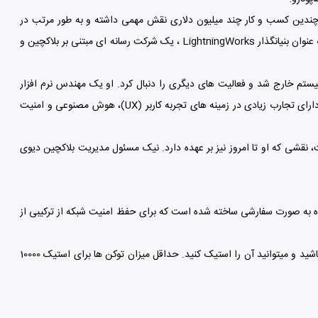
ت که در موفقیت چندین کسب و کار چند میلیون دلاری نقش مهمی داشته و به طور مرتب در
رسانه ها در مورد بحث ارزهای دیجیتال و سایر فناوری های مالی دیده می شود. او همچنین به عنوان بنیانگذار LightningWorks ، یک شرکت رسانه ای مبتنی بر بلاکچین و
وود قبلاً نقش مدیر فنی یا CTO را در Divi بر عهده داشت، اما در سال 2019 از سیستم خارج شد و فعالیت های دیگری را دنبال کرد. او یک مهندس نرم افزار
باتجربه است که چندین سمت برجسته در شرکت های بزرگ (از جمله مایکروسافت) داشته و دارای تجارب زیادی در زمینه های تجربه کاربر (UX)، هوش مصنوعی و امنیت
رو قبلاً توسعه دهنده اصلی Divi بود، اما در ژانویه 2019 به CIO ارتقا یافت، نقشی که او تا امروز نیز بر عهده دارد. نیک مسئول مدیریت بلاکچین دیوی
م های اجماع است، طراحی شده به صورت سفارشی ساخته شده است که برای حفظ امنیت شبکه از ترکیبی از
برای استیک دیوی در کیف پول آن، حداقل 10000 توکن دیوی را باید در کیف پول خود داشته باشید و میتوانید آن را استیک کنید. حداقل میزان توکن ها برای استیک 10000