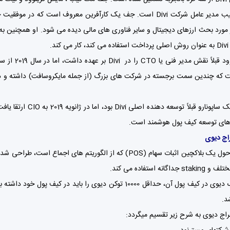
جف مک کیب مدیر عامل شرکت Divi است. جف یک کارآفرین معروف اس
مایکل گرین
سرانجام، نیک ساپونا
اج دیوی
دیوی Divi حول یک بلاکچین اثبات سهام (POS) که از الگوریت
گانه استفاده می کند.
د.
راج دیوی به شرح زیر تقسیم میگردد: