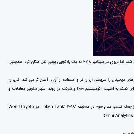
دیوی DIVI در ابتدا به عنوان استاندارد ERC20 که در بلاکچین اتریوم اجرا می شود راه اندازی شد، اما دیوی در سپتامبر 2018 به یک بلاکچین بومی نقل مکان کرد. همچنین
وشمند بصری آن، معاملات ارزهای دیجیتال را سریعتر، ارزان تر و استفاده از آن را آسان تر می کند. کاربران
Divi می توانند با یک کلیک نصب سفارشی خود که به MOCCI معروف است، یک راه حل برای کمک به امنیت اکوسیستم Divi و شرکت در روند اعتبار سنجی معاملات و
پروژه Divi از زمان آغاز به کار خود در سپتامبر 2018، تعداد زیادی افتخار را کسب کرده است، از جمله کسب مقام سوم در مسابقه “Token Tank” 2018 در World Crypto