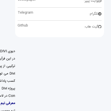
وایت پیپر:
Telegram
تلگرام:
Github
گیت هاب:
در این فرآیند Divi با استاندارد ERIV-20 با 100 توکن بومی I
کسب پاداش د
Con در لاس وگاس و همچنین رتبه بندی به عنوان شماره بهترین پلتفرم masternode توسط Omni Analytics.
معرفی تیم 
تیم موسس Divi از سه فرد باتجربه تشکیل شده است: جف مک کیب ، مایکل گرینوود و نیک سا