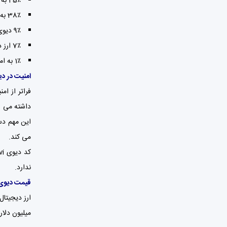
45٪ به شرکتهای مسترنود
38٪ به سهامداران
9٪ دیوی به خزانه توسعه و بازاریابی
7٪ ارز دیوی به خزانه مبادلات و نقدینگی
1٪ به امور خیریه
امنیت در دی
داشته می ش
می کند.
ندارد.
قیمت دیوی
میلیون دلار است و این ارز دیجیتال را د