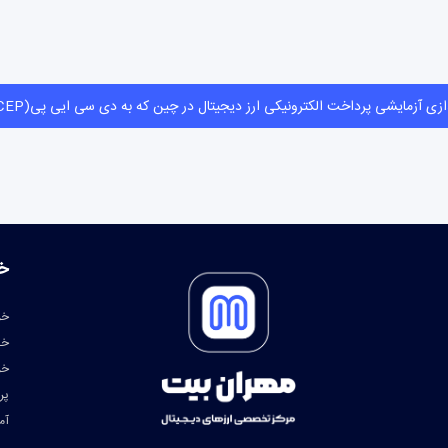
راه‌اندازی آزمایشی پرداخت الکترونیکی ارز دیجیتال در چین که به دی سی ایی پی(DCEP) مع
خ
خر
خد
خر
پر
آم