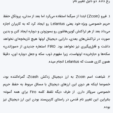
رخ داده. دو دلیل تغییر نام:
1. فیرو (Zcoin) ابتدا از سیگما استفاده می‌کرد اما بعد از مدتی، پروتکل حفظ
حریم خصوصی ویژه خود یعنی Lelantus رو ایجاد کرد که به کاربران اجازه
می‌داد بعد از هر تراکنش کوین‌هاشون رو بسوزونن و دوباره ایجاد کنن و بدین
صورت در تراکنش‌های بعدی، دارایی دیجیتال اونها هیچ تاریخچه‌ای نخواهد
داشت و قابل‌پیگیری نیز نخواهد بود. FIRO استعاره جدیدی از «سوزاندن»
سکه‌ها و «بازخرید» اونهاست، زیرا مفهوم ذوب سکه و جعل دوباره اون، دقیقا
همون کاری هست که Lelantus انجام میده.
2. شباهت اسم Zcoin به ارز دیجیتال زدکش Zcash، گمراه‌کننده بود،
خصوصا اینکه هر دوی این ارزهای دیجیتال با مسائل مربوط به حفظ حریم
خصوصی سروکار دارن. از طرف دیگه تلفظ کلمه Firo برای همه آسونه؛
بنابراین این تغییر نام قدمی در راستای کاربرپسند بودن این ارز دیجیتال نیز
بوده.