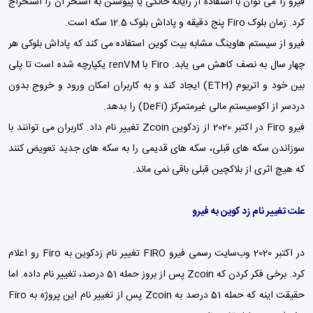
فیرو را می توان با استفاده از رایانه خانگی یا پیوستن به استخر آن را استخراج
کرد. زمان بلوک Firo پنج دقیقه و پاداش بلوک 12.5 سکه است.
فیرو از سیستم هاوینگ مشابه بیت کوین استفاده می کند که پاداش بلوکی هر
چهار سال به نصف کاهش می یابد. Firo با renVM یکپارچه شده است تا پلی
بین خود و اتریوم (ETH) ایجاد کند و به کاربران امکان ورود و خروج بدون
دردسر از اکوسیستم مالی غیرمتمرکز (DeFi) را بدهد.
فیرو Firo در اکتبر 2020 از زدکوین Zcoin تغییر نام داد. کاربران می توانند با
سوزاندن سکه های قبلی، سکه های قدیمی را به سکه های جدید تعویض کنند
که هیچ اثری از بلاکچین قبلی باقی نمی ماند.
علت تغییر نام زد کوین به فیرو
در اکتبر 2020 وب‌سایت رسمی فیرو FIRO تغییر نام زدکوین به Firo رو اعلام
کرد. برخی فکر کردن که Zcoin پس از بروز حمله 51 درصد، تغییر نام داده. اما
حقیقت اینه که حمله 51 درصد به Zcoin پس از تغییر نام این پروژه به Firo