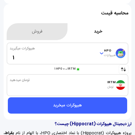
محاسبه قیمت
خرید
فروش
هیپوکرات میگیرید
HPO
هیپوکرات
1
HPO
=
0
IRTM
تومان میدهید
IRTM
تومان
هیپوکرات میخرید
ارز دیجیتال هیپوکرات (Hippocrat) چیست؟
پروژه هیپوکرات (Hippocrat) با نماد اختصاری HPO، با الهام از نام
بقراط
،