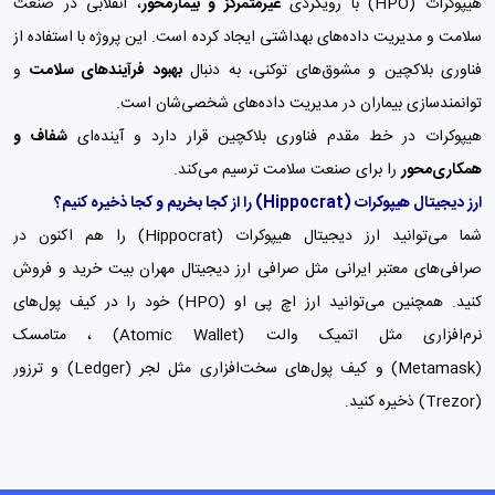
هیپوکرات (HPO) با رویکردی
غیرمتمرکز و بیمارمحور
، انقلابی در صنعت
سلامت و مدیریت داده‌های بهداشتی ایجاد کرده است. این پروژه با استفاده از
فناوری بلاکچین و مشوق‌های توکنی، به دنبال
بهبود فرآیندهای سلامت
و
توانمندسازی بیماران در مدیریت داده‌های شخصی‌شان است.
هیپوکرات در خط مقدم فناوری بلاکچین قرار دارد و آینده‌ای
شفاف و
همکاری‌محور
را برای صنعت سلامت ترسیم می‌کند.
ارز دیجیتال هیپوکرات
(Hippocrat)
را از کجا بخریم و کجا ذخیره کنیم؟
شما می‌توانید ارز دیجیتال هیپوکرات (Hippocrat) را هم اکنون در
صرافی‌های معتبر ایرانی مثل
صرافی ارز دیجیتال مهران بیت
خرید و فروش
کنید. همچنین می‌توانید ارز اچ پی او (HPO) خود را در کیف پول‌های
نرم‌افزاری مثل اتمیک والت (Atomic Wallet) ،
متامسک
(Metamask)
و
کیف پول‌
های سخت‌افزاری مثل لجر (Ledger) و ترزور
(Trezor) ذخیره کنید.