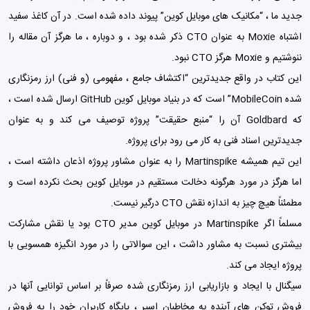
جدید ما ، “مکانیک های موبایل کوین” پیوند داده شده است. در آن کاغذ سفید
اشتباه Moxie به عنوان CTO ذکر شده بود ، و دوباره ، ما هرگز آن مقاله را
ننوشتیم و Moxie هرگز CTO نبود.
این کتاب در واقع جدیدترین “اکتشاف جامع ، مفهومی (و فنی) ارز رمزنگاری
شده MobileCoin” است که در بنیاد موبایل کوین GitHub ارسال شده است ،
که Goldbard آن را “منبع حقیقت” پروژه توصیف می کند و به عنوان
جدیدترین اسناد فنی به کار می رود برای پروژه.
این تیم همیشه Martinspike را به عنوان مشاور پروژه اذعان داشته است ،
اما هرگز در مورد هرگونه دخالت مستقیم در موبایل کوین بحث نکرده است و
مطمئناً هیچ چیز به اندازه نقش CTO درگیر نیست.
مسلماً اگر Martinspike در موبایل کوین مدیر CTO بود یا نقش مشاركت
بیشتری نسبت به مشاور داشت ، این سوالاتی را در مورد انگیزه همسویی با
پروژه ایجاد می كند.
سیگنال با ایجاد و بازاریابی ارز رمزنگاری شده صرفاً بر اساس توانایی آنها در
فروش توکن های آینده به مخاطبان اسیر ، پایگاه کاربران خود را به فروش