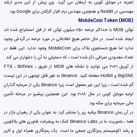
تجربه در موبایل کوین به ارمغان می آورد. وی پیش از این مدیر ارشد
مهندسی در Reddit و همچنین مهندس نرم افزار کارکنان برای Google بود.
MobileCoin Token (MOB)
توکن MOB با حداکثر عرضه 250 میلیون توکن که از قبل استخراج شده اند
ایجاد شده است. در حال حاضر هیچ اطلاعاتی در مورد عرضه در گردش وجود
ندارد اما هیچ جستجوی بلاک برای MobileCoin وجود ندارد. این فقط در
تعداد معدودی صرافی ذکر شده است ، که دستیابی به آن را دشوارتر می کند.
از آوریل 2021 می توانید با نشانه های MOB از طریق FTX ، Bitfinex ،
BigONE و Hotbit معامله کنید. Binance به طور قابل توجهی در این لیست
گم شده است ، زیرا این غیر معمول است زیرا Binance یکی از سرمایه گذاران
اولیه موبایل کوین در سال 2018 بود. این همچنین پیشرو در مرحله تأمین
مالی سرمایه برای سکه بود.
در آن زمان Binance بیانیه زیر را منتشر کرد: به عنوان یکی از رهبران بازار در
فضا ، ماموریت ما در Binance Labs کمک به پیشرفت فناوری های بلاکچین
و رشد اکوسیستم رمزنگاری جمعی ما است. یک رمزنگاری همراه اول و کاربر