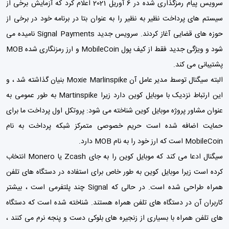
سرویس پیام رمزگذاری شده در 6 آوریل 2021 اعلام کرد که آزمایش برخی از
سیستم های پرداخت نظیر به نظیر را به عنوان بتا در برنامه خود در برخی از
حوزه های قضایی آغاز کردند. سرویس جدید Signal Payments نامیده می
شود و ویژگی جدید فقط از کیف پول MobileCoin و ارز رمزنگاری شده MOB
پشتیبانی می کند.
البته سیگنال توسط مدیر عامل آن Moxie Marlinspike بنیان گذاشته شد ، و
این ارتباط نزدیک با موبایل کوین دارد زیرا Martinspike به طور عمومی به
عنوان مشاور پروژه موبایل کوین شناخته می شود: پروتکل اول پرداخت ما برای
حمایت اضافه شده است حریم خصوصی متمرکز شبکه پرداخت به نام
MobileCoin است که ارز خود را به نام MOB دارد.
سیگنال ادعا می کند که موبایل کوین را به جای Zcash یا Monero انتخاب
کرده است زیرا موبایل کوین به طور خاص برای استفاده در دستگاه های تلفن
همراه طراحی شده است. در حالی که Signal چند پلتفرمی است ، بیشتر
کاربران آن در دستگاه های تلفن همراه هستند. شناخته شده است که دستگاه
های تلفن همراه با بسیاری از زنجیره های بلوکی دست و پنجه نرم می کنند ،