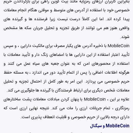
بنابراین کاربران ارزهای رمزپایه مانند بیت کوین راهی برای بازگرداندن حریم
خصوصی خود با استفاده از آدرس های متوسط ​​و موقتی هنگام انجام معاملات
پیدا کرده اند. اما این کاملاً درست نیست زیرا فرستنده ها و گیرنده های
واقعی هنوز هم می توانند از طریق تجزیه و تحلیل جریان سکه ها مشخص
شوند.
MobileCoin با ذخیره آدرس های یکبار مصرف برای مالکیت دارایی ، و سپس
تأیید اعتبار استفاده از این دارایی ها با امضاهای زنگ دار و تأیید معاملات با
استفاده از محصورهای امن که به عنوان جعبه های سیاه عمل می کنند و
هرگونه اطلاعات اضافی را پس از اتمام تأیید دور می اندازد ، به مسئله حفظ
حریم خصوصی می پردازد. این امر به طور کامل از احتمال تجزیه و تحلیل
معاملات شخص دیگری برای ارتباط فرستندگان با گیرنده ها جلوگیری می کند.
علاوه بر این ، MobileCoin با پنهان کردن مبادلات معاملات پشت ساختارهای
رمزنگاری ، تمام جریانات ارزی را مات می کند. نتیجه نهایی ارزی است که
دارای درجه بالایی از حریم خصوصی و قابلیت انعطاف پذیری است.
MobileCoin و سیگنال