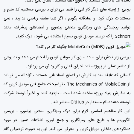
نشده اند یا ناقص هستند یا حاوی خطا هستند ، نشان نمی دهد.
برخی از زمینه های دیگر کار فنی را فقط می توان با بررسی مستقیم کد منبع و
مستندات درک کرد. و صادقانه بگویم ، اگر شما سابقه ریاضی ندارید ، نمی
توانید پیچیدگی های رمزنگاری منحنی بیضوی و امضاهای پیشرفته مانند
Schnorr را که توسط موبایل کوین بسیار استفاده می شود ، درک کنید.
بررسی زیر تلاش برای ساده سازی کار موبایل کوین را انجام می دهد و به برخی
از عناصر عملی تر پروژه مانند اجرای فعلی و کاربرد آن می پردازد.
کسانی که علاقه مند به کاوش در اعماق اسناد فنی هستند ، آزادانه می توانند
از The Mechanics of MobileCoin ، توضیحات جامع فنی موبایل کوین که
به سفارش بنیاد پروژه ساخته شده است ، بازدید کنند و اخیراً توسط شرکت
توسعه دهنده نام مستعار در GitHub منتشر شد .
این کار مفاهیم اساسی لازم برای درک رمزنگاری منحنی بیضوی ، بررسی
الگوریتم ها و طرح های رمزنگاری و جمع آوری اطلاعات عمیق در مورد
عملکردهای داخلی موبایل کوین را معرفی می کند. این به صورت توصیفی گام