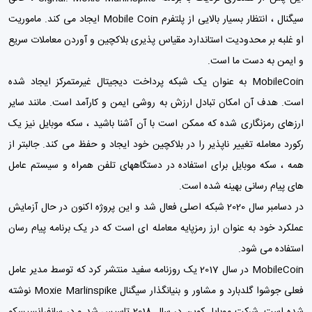
سیگنال ، انتظار بسیار بالایی از پلتفرم Mobile Coin ایجاد می کند. ماموریت
او غلبه بر محدودیت استاندارد مقیاس پذیری بلاکچین و آوردن معاملات سریع
و ایمن به دست ما است.
MobileCoin به عنوان یک شبکه پرداخت دیجیتال غیرمتمرکز ایجاد شده
است. هدف آن امکان تبادل ارزش به روشی ایمن و کارآمد است. مانند سایر
ارزهای رمزنگاری شده که ممکن است با آن آشنا باشید ، سکه موبایل نیز یک
رکورد معامله تغییر ناپذیر را در بلاکچین خود ایجاد و حفظ می کند. جالبتر از
همه ، سکه موبایل برای استفاده در دستگاههای تلفن همراه و سیستم عامل
های پیام رسانی بهینه شده است.
در دسامبر سال 2020 شبکه اصلی فعال شد و این پروژه اکنون در حال آزمایش
عملکرد خود به عنوان ارز رمزپایه معامله ای است که در یک برنامه پیام رسان
استفاده می شود.
MobileCoin در سال 2017 یک روزنامه سفید منتشر کرد که توسط مدیر عامل
فعلی جوشوا گلدبارد و مشاور و بنیانگذار سیگنال Moxie Marlinspike نوشته
شده است. شرکت موبایل کوین در سال 2018 تاسیس شد و در سانفرانسیسکو