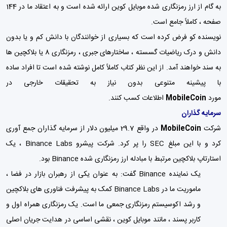
به گام از ارز رمزنگاری شده موبایل کوین ارائه شده است و به اعتقاد ما در 144
صفحه ، کاملاً جامع است.
نویسنده کو فرض کرده است که بسیاری از خوانندگان با دانش کم و یا بدون
دانش و درک ریاضیات گسسته ، ساختارهای جبری ، رمزنگاری 8 یا بلاکچین ها
به سند خواهند آمد. از این نظر کتاب کاملاً کامل نوشته شده است تا افراد ساده
با پیشینه متنوعی بدون نیاز به تحقیقات خارجی در
مورد
MobileCoin
اطلاعات کسب کنند.
سرمایه گذاران
شرکت
MobileCoin
در واقع 29.7 میلیون دلار از سرمایه گذاران جمع آوری
کرد و با این مبلغ SEC را پر کرد. شرکت پیشرو Binance Labs ، یک
استارتاپ بلاکچین مرتبط با مبادله ارز رمزنگاری شده Binance بود.
یک نماینده Binance گفت: به عنوان یکی از رهبران بازار در فضا ،
ماموریت ما در Binance Labs کمک به پیشرفت فناوری های بلاکچین
و رشد اکوسیستم رمزنگاری جمعی ما است. یک رمزنگاری همراه اول و
کاربر پسند ، مانند موبایل کوین ، نقشی اساسی در هدایت جریان اصلی