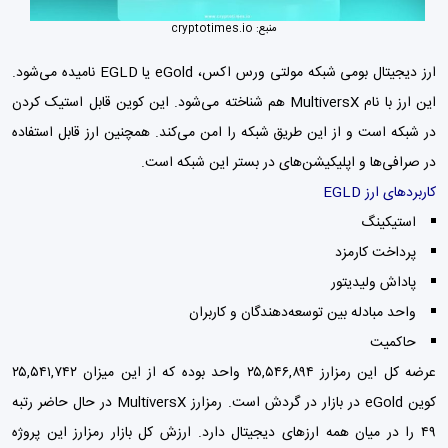
منبع: cryptotimes.io
ارز دیجیتال بومی شبکه مولتی ورس اکس، eGold یا EGLD نامیده می‌شود.
این ارز با نام MultiversX هم شناخته می‌شود. این کوین قابل استیک کردن
در شبکه است و از این طریق شبکه را امن می‌کند. همچنین ارز قابل استفاده
در صرافی‌ها و اپلیکیشن‌های در بستر این شبکه است.
کاربردهای ارز EGLD
استیکینگ
پرداخت کارمزد
پاداش ولیدیتور
واحد مبادله بین توسعه‌دهندگان و کاربران
حاکمیت
عرضه کل این رمزارز ۲۵,۵۴۶,۸۹۴ واحد بوده که از این میزان ۲۵,۵۴۱,۷۴۲
کوین eGold در بازار در گردش است. رمزارز MultiversX در حال حاضر رتبه
۴۹ را در میان همه ارزهای دیجیتال دارد. ارزش کل بازار رمزارز این پروژه