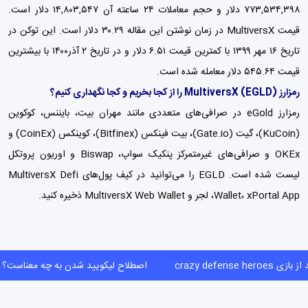
۷۷۳,۵۳۴,۳۹۸ دلار و حجم معاملات ۲۴ ساعته آن ۱۴,۸۰۳,۵۴۷
دلار
است.
قیمت MultiversX در زمان نوشتن این مقاله ۳۰.۲۹ دلار است. این توکن در
تاریخ ۱۶ مهر ۱۳۹۹ با کمترین قیمت ۶.۵۱ دلار و در تاریخ ۲ آذر۱۴۰۰ با بیشترین
قیمت ۵۴۵.۶۴ دلار معامله شده است.
رمزارز (EGLD) MultiversX را از کجا بخریم و کجا نگهداری کنیم؟
رمزارز eGold در صرافی‌های متعددی مانند
مهران بیت
،
بایننس
، کوکوین
(KuCoin)، گیت (Gate.io)، بیت فینکس (Bitfinex)، کوینکس (CoinEx) و
OKEx و صرافی‌های غیرمتمرکز پنکیک سواپ، Biswap و اوریون پروتکل
لیست شده است. EGLD را می‌توانید در کیف پول‌های MultiversX Defi
Wallet، xPortal App، لجر و MultiversX Web Wallet ذخیره کنید.
بازی crazy defense heroes
اصطلاح لیکویید شدن به چه معنا