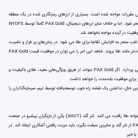
یش مقررات مواجه شده است. بسیاری از ارزهای رمزنگاری شده در یک منطقه
خاکستری غیرقابل تنظیم عمل می کنند که در صورت تغییر مقررات ممکن است به مشکلاتی منجر شود. اما بر خلاف سایر ارزهای دیجیتال، PAX Gold کاملاً توسط NYDFS
غلب منجر به افزایش تقاضا برای طلا می شود. در زمان‌های پر فراز و نشیب،
سرمایه‌گذاران تمایل دارند از بازارهای پرنوسان‌تر دور شوند و به دارایی‌های «پناهگاه امن» با ثبات‌تر مانند طلا بروند. شاهد این امر را می توان در موفقیت قیمت PAX Gold
کیفیت پروژه: PAX Gold ارزش پیشنهادی قوی دارد که به مسائل واقعی در بازار طلا می پردازد. اگر PAX Gold بتواند از طریق ویژگی‌های مفید، طلای باکیفیت و
 موفقیت مستمر دارد. با این حال، نداشتن یک نقشه راه خوب توسعه‌یافته توسط تیم، سرمایه‌گذاران را
رقابت بالا: در حال حاضر چندین پروژه دیگر با PAX Gold در حوزه ارزهای دیجیتال با پشتوانه طلا رقابت می کنند. تتر گلد (XAUT) یکی از بازیگران پیشرو در صنعت
طلای رمزنگاری شده است و یکی از قوی‌ترین رقبای PAX Gold است. اگر قرار است PAX Gold از تتر گلد و سایرین سبقت بگیرد، باید مزیت رقابتی آشکاری ایجاد کند. در
ا خیر.