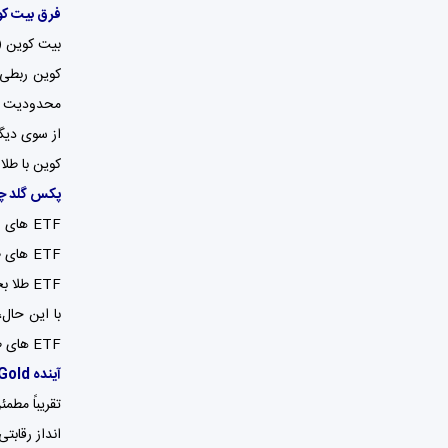
فرق بیت ک
کوین ربطی 
محدودیت عر
از سوی دیگ
کوین با طل
پکس گلد چه تفا
ETF ها
ETF طلا بخرد.
ETF های طلا را ارائه می دهد، در حالی که مالکیت واقعی طلای فیزیکی را نیز به سرمایه گذاران می دهد.
آینده PAX Gold چیست؟
انداز رقابتی طل