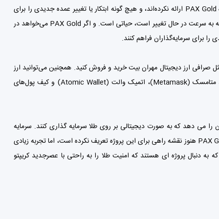
نداشت نقشه راه دقیق: تیم رهبری در Paxos به‌روزرسانی یا نقشه راه دقیقی برای آینده PAX Gold ارائه نکرده‌اند، و هیچ گونه ابتکار یا تغییر عمده جدیدی را برای
این پروژه اعلام نکرده‌اند. این به طور قطع نگران کننده است. نوآوری مستمر در دنیای کریپتو که به سرعت در حال تغییر است، حیاتی است. و اگر PAX Gold می‌خواهد در
را برای سرمایه‌گذاران فراهم کنند.
صرافی ارز دیجیتال مهران بیت
خرید و فروش کنید. همچنین می‌توانید ارز
متامسک (Metamask)
، اتمیک والت (Atomic Wallet) و
کیف پول‌
های
ن این امکان را می دهد که به صورت دیجیتالی بر روی طلا سرمایه گذاری کنند. سرمایه
گذاری روی این ارزدیجیتال و مالکیت آن آسان و ایمن است. در حالی که شرکت پشتیبان PAX Gold هنوز نقشه راهی برای این پروژه تعریف نکرده است، اما تجربه زیادی
 به دنبال پروژه ای هستند که امنیت طلا را به راحتی با عصرجدید کریپتو