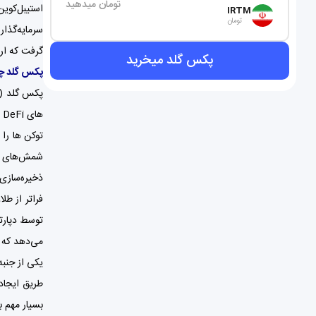
تومان میدهید
استیبل‌کوین
IRTM
تومان
گرفت که ارزش 
پکس گلد میخرید
پکس گلد چگ
های DeFi و سایر برنامه های بلاک چین اتریوم فراهم می کند.
توکن ها را 
شمش‌های طل
ذخیره‌سازی، 
می‌دهد که مشتری در صورت ورشکستگی Paxos 
طریق ایجاد
بسیار مهم 