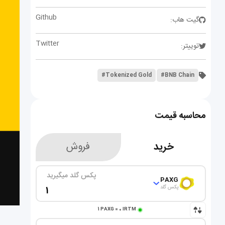
Github
گیت هاب:
Twitter
توییتر:
#Tokenized Gold
#BNB Chain
محاسبه قیمت
خرید
فروش
پکس گلد میگیرید
PAXG
پکس گلد
1
PAXG
=
0
IRTM