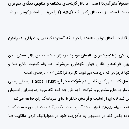
مولاً دلار آمریکا است. اما بازار گزینه‌های مختلف و متنوعی دیگری هم برای
سرمایه‌گذاران، مانند ین ژاپن یا پوند بریتانیا، در دسترس قرار داده است. همانطور که از نام آن پیدا است، ارز دیجیتال پکس گلد (PAXG) را می‌توان استیبل‌کوینی در نظر
پکس گلد (PAXG) یک توکن ERC-20 است که روی بلاک چین اتریوم ساخته شده است. این قابلیت، انتقال توکن PAXG را در شبکه گسترده کیف پول، صرافی ها، پلتفرم
عی یکی از باکیفیت‌ترین طلاهای موجود در بازار است؛ انجمن بازار شمش لندن
 خزانه‌های طلای جهان نگهداری می‌شوند. علی‌رغم کیفیت بالای طلا و
 که دریافت می‌شود، کارمزد تراکنش ۰.۰۲ درصدی است.
فراتر از طلا، پکس گلد (PAXG) همچنین در تلاش است تا به شیوه ای شفاف و قابل اعتماد عمل کند. هم پکس گلد و هم شرکت مادر آن، Paxos Trust، به طور رسمی
 علاوه بر این، پکس گلد دارایی‌های مشتری و شرکت را به طور جداگانه نگه می‌دارد، بنابراین اطمینان
یکی از جنبه های تعیین کننده نهایی پکس گلد استفاده آسان از آن است. خرید، بازخرید، معامله، یا سهام PAXG فوق العاده آسان است. پکس گلد به دنبال این نیست که از
ک به پکس گلد در دستیابی به مأموریت خود در دموکراتیک کردن مالکیت طلا