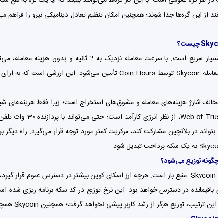
 در هر گره عمومی است. با این کار گره‌ها می‌توانند ببینند که آیا یک گره به نفع 
نند از این گره‌ها جدا شوند؛ همچنین امکان تنظیم تعادل دینامیکی نیرو را فراهم می‌
Skycoin بسیار سریع است. با سرعت معامله نزدیک ب
اجتماعی b-of-Trust
باقیمانده در دسترس خواهد بود. این نرخ توزیع در کد سکه برنامه ریزی شده است
یب، توزیع هرگز از رشد کاربر پیشی نخواهد گرفت؛ همچنین Skycoin همچنین تورم‌زا است و ارزش آن افزایش خواهد یافت.