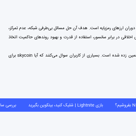
نت برای دوران ارزهای رمزپایه است. هدف آن حل مسائل بی‌طرفی شبکه، عدم تمرکز،
قی در برابر سانسور، استفاده از قدرت و بهبود روندهای حاکمیت اتخاذ
بحث‌های آنلاین زیادی درباره هزینه واحدهای Skywire وجود دارد و در حدود 1 BTC تخمین زده شده است. بسیاری از کاربران سوال می‌کنند که آیا skycoin برای
بازی Lightnite | شلیک کنید، بیتکوین بگیرید