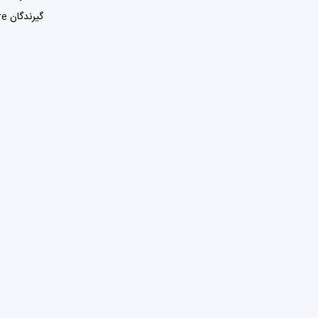
گیرندگان Skywire یک سرور شبکه خصوصی مجازی را اجرا می‌کنند که کاربران را به شبکه Skywire متصل می‌کند. این سرورها به Skyminer معروف هستند.