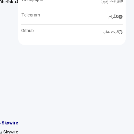
وایت پیپر:
که Obelisk نامیده می‌شود.
Telegram
تلگرام:
Github
گیت هاب:
Skywire چیست؟
re