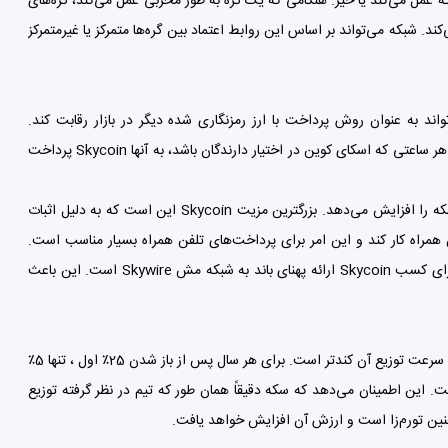
شبکه عمل می‌کند یا خیر. هنگامی که یک گره به طور مخربی عمل می‌کند، گره‌های
کند. شبکه می‌تواند بر اساس این روابط اعتماد بین گره‌ها متمرکز یا غیرمتمرکز
ه 2 ثانیه و بدون هزینه معامله، می‌تواند به عنوان روش پرداخت با ارز رمزنگاری شده دیگر در بازار رقابت کند.
هزینه‌های معامله Skycoin توسط Coin Hours تأمین می‌شود. این ارزشی است که به ازای هر ساعتی که اسکای کوین در اختیار دارندگان باشد، به آنها Skycoin پرداخت
Skycoin مخالف شارژ هزینه‌های معامله و مشوق‌های استخراج است؛ زیرا فقط هزینه‌های شبکه را افزایش می‌دهد. بزرگترین مزیت Skycoin این است که به دلیل اثبات
We، از نظر انرژی کارآمد است؛ حتی می‌تواند با پردازنده 30 وات تلفن همراه کار کند و این امر برای پرداخت‌های تلفن همراه بسیار مناسب است.
وقتی کسی بتواند در بلاکچین مشارکت کند، مرکزیت کمتر مورد توجه قرار می‌گیرد. راه دیگر برای کسب Skycoin ارائه پهنای باند به شبکه مش Skywire است. این باعث
روش توزیع Skycoin منبع باز است. هرچه ارز اسکای کوین بیشتر در دسترس عموم قرار گیرد، سرعت توزیع آن کندتر است. برای هر سال پس از باز شدن 25٪ اول ، تنها 5٪
. این اطمینان می‌دهد که سکه دقیقاً همان طور که تیم در نظر گرفته توزیع