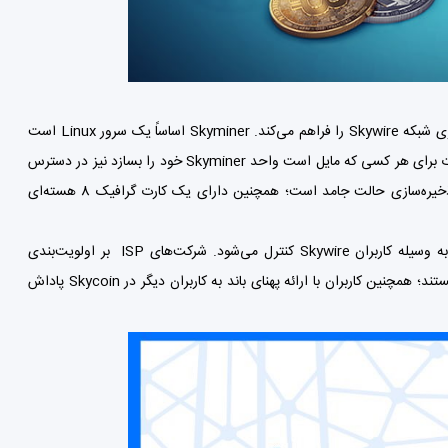
سخت افزار Skyminer یک سرور VPN سفارشی است که زیرساخت‌های لازم برای تأمین انرژی شبکه Skywire را فراهم می‌کند. Skyminer اساساً یک سرور Linux است
که دارای روتر و قابلیت شبکه یکپارچه است. این واحد از قبل ساخته شده است؛ اما مشخصات برای هر کسی که مایل است واحد Skyminer خود را بسازد نیز در دسترس
است. این سرور دارای یک پردازنده چهار هسته‌‌ای 16 گیگابایت رم و 128 گیگابایت فضای ذخیره‌سازی حالت جامد است؛ همچنین دارای یک کارت گرافیک 8 هسته‌ای
این سرورها دسترسی کاربران به اینترنت را فراهم می‌کنند. این سرویس ارزان‌تر و سریعتر به وسیله کاربران Skywire کنترل می‌شود. شرکت‌های ISP بر اولویت‌بندی
محتوایی کنترل ندارند. شبکه Skywire خصوصی است؛ بنابراین آدرس‌های IP قابل ردیابی نیستند؛ همچنین کاربران با ارائه پهنای باند به کاربران دیگر در Skycoin پاداش