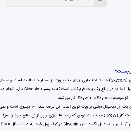
ن چیست؟
اسکای کوین (Skycoin) با نماد اختصاری SKY یک پروژه ارز ب
قصد حل آنها را دارد؛ در و
Sk با Skywire آغاز می‌شود.
به اجماع اثبات کار (PoW ) مانند بیت کوین که رایانه‌ها انرژی و پردازش مناب