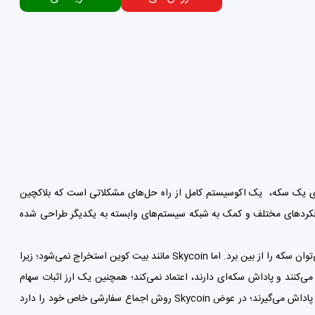
سیار جاه طلبانه است‌ و به جای یک سکه، یک اکوسیستم کامل از راه حل‌های مشکلاتی است که بلاکچین
اقع یک پلت فرم کامل است که به وسیله Skycoin برای انجام عملکردهای مختلف و کمک به شبکه سیستم‌های وابسته به یکدیگر طراحی شده
اسکای کوین یک ارز دیجیتال مبتنی بر بیت کوین است. کل عرضه سکه 100 میلیون است و نمی‌توان سکه را از بین برد. اما Skycoin مانند بیت کوین استخراج نمی‌شود؛ زیرا
ع خود را صرف می‌کنند و پاداش سکه‌ای دارند، اعتماد نمی‌کند؛ همچنین یک ارز اثبات سهام
نیست که در آن کاربران به دلیل نگه داشتن Skycoin در کیف پول خود؛ به عنوان مثال PIVX پاداش می‌گیرند؛ در عوض Skycoin روش اجماع سفارشی خاص خود را دارد