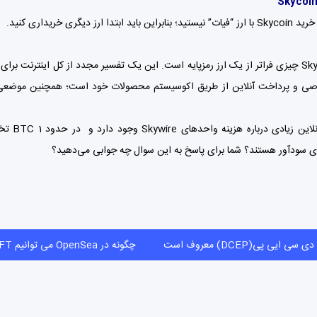
ید ابتدا ارز دیگری خریداری کنید.
پروژه Skycoin چیزی فراتر از یک ارز رمزپایه است. این یک تفسیر مجدد از کل اینتر
 و پرداخت آنلاین از طریق اکوسیستم محصولات خود است؛ همچنین موضعی اخلا
ری سودآور هستند؟ شما برای پاسخ به این سوال چه جوابی می‌دهید؟
ل در چین که به دی سی ایی پی(DCEP) معروف است
چگونه در OpenSea می توانیم NFT بفروشیم؟