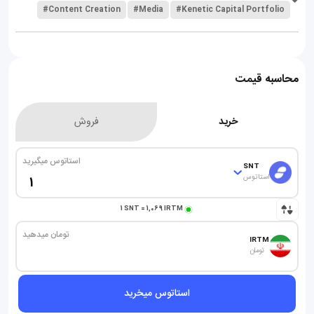
#Content Creation
#Media
#Kenetic Capital Portfolio
محاسبه قیمت
خرید
فروش
استاتوس میگیرید
SNT
استاتوس
1
SNT
=
1,069
IRTM
تومان میدهید
IRTM
تومان
استاتوس میخرید