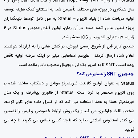
Status در 4 ژانویه 2017 توسط Jarrad Hope و Carl Bennets پس از 6
سال همکاری در پروژه های مختلف تأسیس شد. به استثنای کمک هزینه توسعه
اولیه دریافت شده از بنیاد اتریوم – Status به طور کامل توسط بنیانگذاران
پروژه تامین مالی شده است. در آن زمان، اولین آلفای عمومی Status در 4
ژانویه 2017 برای اندروید و iOS منتشر شد.
چندین کاربر قبل از شروع رسمی فروش، تراکنش هایی را به قرارداد هوشمند
اعلام شده ارسال کردند. علیرغم ادعاهایی مبنی بر اینکه عرضه اولیه ناقص
بوده است، SNT تا به امروز یک ارز دیجیتال محبوب باقی مانده است.
چه چیزی SNT را متمایز می کند؟
Status به عنوان اولین کلاینت غیرمتمرکز موبایل و دسکتاپ ساخته شده بر
روی اتریوم منحصر به فرد است. Status از فناوری پیشرفته و یک مدل
غیرمتمرکز همتا به همتا استفاده می کند که از کنترل داده های کاربر توسط
شخص ثالث جلوگیری می کند و یک روش ارتباط خصوصی و ایمن را تضمین
می کند. استاتوس اطلاعی ندارد که با چه کسی تماس می گیرید یا چه می
گویید.