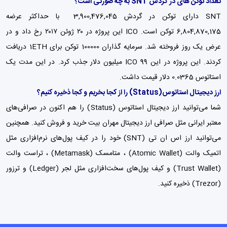
تعداد توکن های در گردش SNT به چه صورتی است؟
SNT دارای توکن در گردش 3,900,476,045 با حداکثر عرضه
6,804,870,175 توکن است. ICO این پروژه در ۲۰ ژوئن ۲۰۱۷ رخ داد و در
عرض یک روز فروخته شد. سرمایه گذاران 100000 توکن برای 1ETH دریافت
کردند. این پروژه در این ICO 99 میلیون دلار جذب کرد. در این مدت یک
استاتوس 0.0365 دلار قیمت داشت.
ارز دیجیتال استاتوس
(Status)
را از کجا بخریم و کجا ذخیره کنیم؟
شما می‌توانید ارز دیجیتال استاتوس (Status) را هم اکنون در صرافی‌های
معتبر ایرانی مثل
صرافی ارز دیجیتال مهران بیت
خرید و فروش کنید. همچنین
می‌توانید ارز اس ان تی (SNT) خود را در کیف پول‌های نرم‌افزاری مثل
اتمیک والت (Atomic Wallet) ،
متامسک (Metamask)
، تراست والت
(Trust Wallet) و
کیف پول‌
های سخت‌افزاری مثل لجر (Ledger) و ترزور
(Trezor) ذخیره کنید.